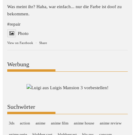
Was meint ihr? Haha, war einfach... nur die Farbe ist doof zu
bekommen.
#repair
Photo
View on Facebook
·
Share
Werbung
Suchwörter
3ds
action
anime
anime film
anime house
anime review
anime serie
blubber cast
blubbercast
blu ray
capcom