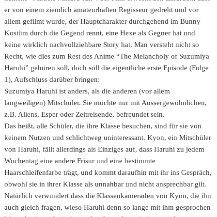
er von einem ziemlich amateurhaften Regisseur gedreht und vor
allem gefilmt wurde, der Hauptcharakter durchgehend im Bunny
Kostüm durch die Gegend rennt, eine Hexe als Gegner hat und
keine wirklich nachvollziehbare Story hat. Man versteht nicht so
Recht, wie dies zum Rest des Anime “The Melancholy of Suzumiya
Haruhi” gehören soll, doch soll die eigentliche erste Episode (Folge
1), Aufschluss darüber bringen:
Suzumiya Haruhi ist anders, als die anderen (vor allem
langweiligen) Mitschüler. Sie möchte nur mit Aussergewöhnlichen,
z.B. Aliens, Esper oder Zeitreisende, befreundet sein.
Das heißt, alle Schüler, die ihre Klasse besuchen, sind für sie von
keinem Nutzen und schlichtweg uninteressant. Kyon, ein Mitschüler
von Haruhi, fällt allerdings als Einziges auf, dass Haruhi zu jedem
Wochentag eine andere Frisur und eine bestimmte
Haarschleifenfarbe trägt, und kommt daraufhin mit ihr ins Gespräch,
obwohl sie in ihrer Klasse als unnahbar und nicht ansprechbar gilt.
Natürlich verwundert dass die Klassenkameraden von Kyon, die ihn
auch gleich fragen, wieso Haruhi denn so lange mit ihm gesprochen