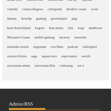
comedy
conan edogawa
cyberpunk
detektiv conan
ecchi
fantasy
fueschp
gaming
gewinnspiel
jrpg
kazé deutschland
kogoro
ksm anime
link
luigi
madhouse
Meitantei Conan
mobile gaming
mystery
nintendo
nintendo switch
nipponart
ova films
podcast
rollenspiel
science fiction
sega
square enix
super mario
switch
universum anime
universum film
verlosung
wii u
Admin/RSS