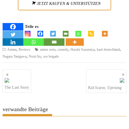
JETZT KAUFEN & UNTERSTÜTZEN
Teile es
,
,
,
,
,
Anime
Reviews
anime serie
comedy
Haruhi Suzumiya
kazé deutschland
,
,
Nagaru Tanigawa
Noizi Ito
sos brigade
Beitragsnavigation
The Last Story
Kid Icarus: Uprising
verwandte Beiträge