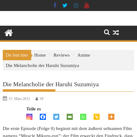
Skip
to
content
Du bist hier
Home
Reviews
Anime
Die Melancholie der Haruhi Suzumiya
Die Melancholie der Haruhi Suzumiya
15. März 2012
SF
Teile es
Die erste Episode (Folge 0) beginnt mit dem äußerst seltsamen Film
namens “Miracle Mikuru-run”: der Film erweckt den Eindruck, dass