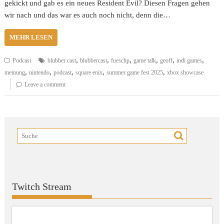
gekickt und gab es ein neues Resident Evil? Diesen Fragen gehen
wir nach und das war es auch noch nicht, denn die…
MEHR LESEN
,
,
,
,
,
,
Podcast
blubber cast
blubbercast
fueschp
game talk
geoff
indi games
,
,
,
,
,
meinung
nintendo
podcast
square enix
summer game fest 2025
xbox showcase
Leave a comment
Twitch Stream