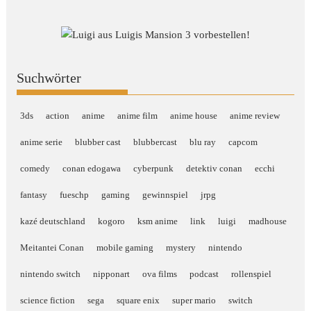
Suchwörter
3ds
action
anime
anime film
anime house
anime review
anime serie
blubber cast
blubbercast
blu ray
capcom
comedy
conan edogawa
cyberpunk
detektiv conan
ecchi
fantasy
fueschp
gaming
gewinnspiel
jrpg
kazé deutschland
kogoro
ksm anime
link
luigi
madhouse
Meitantei Conan
mobile gaming
mystery
nintendo
nintendo switch
nipponart
ova films
podcast
rollenspiel
science fiction
sega
square enix
super mario
switch