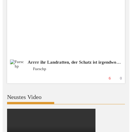
Arrrr ihr Landratten, der Schatz ist irgendwo da draussen! ❗️spende❗️blubbercast❗️Discord ❗️BSG [+18 GER]
Fueschp
6
0
Neustes Video