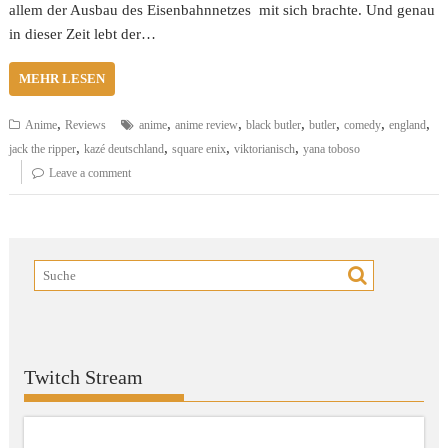
allem der Ausbau des Eisenbahnnetzes mit sich brachte. Und genau
in dieser Zeit lebt der…
MEHR LESEN
,
,
,
,
,
,
,
Anime
Reviews
anime
anime review
black butler
butler
comedy
england
,
,
,
,
jack the ripper
kazé deutschland
square enix
viktorianisch
yana toboso
Leave a comment
Twitch Stream