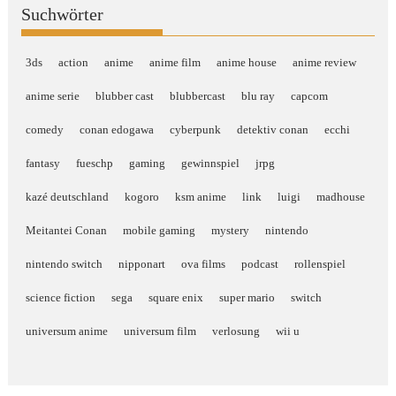
Suchwörter
3ds
action
anime
anime film
anime house
anime review
anime serie
blubber cast
blubbercast
blu ray
capcom
comedy
conan edogawa
cyberpunk
detektiv conan
ecchi
fantasy
fueschp
gaming
gewinnspiel
jrpg
kazé deutschland
kogoro
ksm anime
link
luigi
madhouse
Meitantei Conan
mobile gaming
mystery
nintendo
nintendo switch
nipponart
ova films
podcast
rollenspiel
science fiction
sega
square enix
super mario
switch
universum anime
universum film
verlosung
wii u