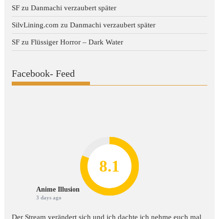
SF
zu
Danmachi verzaubert später
SilvLining.com
zu
Danmachi verzaubert später
SF
zu
Flüssiger Horror – Dark Water
Facebook- Feed
8.2
7.8
7.1
8.1
7
Anime Illusion
3 days ago
Der Stream verändert sich und ich dachte ich nehme euch mal