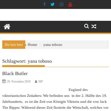
Skip
to
content
Du bist hier
Home
yana toboso
Schlagwort:
yana toboso
Black Butler
29. November 2010
MP
England des
viktorianischen Zeitalters: Wir befinden uns in der 2. Hälfte des 19.
Jahrhunderts, es ist die Zeit von Königin Viktoria und die von Jack
The Ripper. Während dieser Zeit florierte die Wirtschaft, welches vor