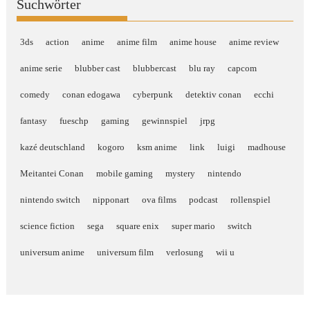
Suchwörter
3ds
action
anime
anime film
anime house
anime review
anime serie
blubber cast
blubbercast
blu ray
capcom
comedy
conan edogawa
cyberpunk
detektiv conan
ecchi
fantasy
fueschp
gaming
gewinnspiel
jrpg
kazé deutschland
kogoro
ksm anime
link
luigi
madhouse
Meitantei Conan
mobile gaming
mystery
nintendo
nintendo switch
nipponart
ova films
podcast
rollenspiel
science fiction
sega
square enix
super mario
switch
universum anime
universum film
verlosung
wii u