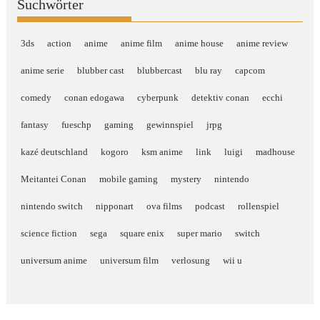
Suchwörter
3ds
action
anime
anime film
anime house
anime review
anime serie
blubber cast
blubbercast
blu ray
capcom
comedy
conan edogawa
cyberpunk
detektiv conan
ecchi
fantasy
fueschp
gaming
gewinnspiel
jrpg
kazé deutschland
kogoro
ksm anime
link
luigi
madhouse
Meitantei Conan
mobile gaming
mystery
nintendo
nintendo switch
nipponart
ova films
podcast
rollenspiel
science fiction
sega
square enix
super mario
switch
universum anime
universum film
verlosung
wii u