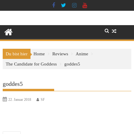
Skip
to
content
Du bist hier
Home
Reviews
Anime
The Candidate for Goddess
goddes5
goddes5
22. Januar 2018
SF