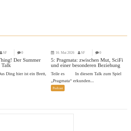
SF
0
16. Mai 2026
SF
0
Thing! Der Summer
5: Pragmata: zwischen Mut, SciFi
 Talk
und einer besonderen Beziehung
Ding hier ist ein Brett,
Teile es In diesem Talk zum Spiel
„Pragmata“ erkunden...
Podcast