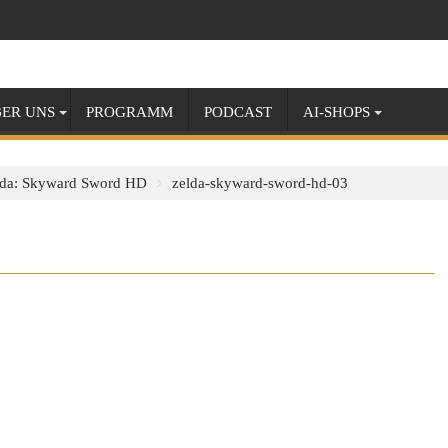
ER UNS
PROGRAMM
PODCAST
AI-SHOPS
lda: Skyward Sword HD
zelda-skyward-sword-hd-03