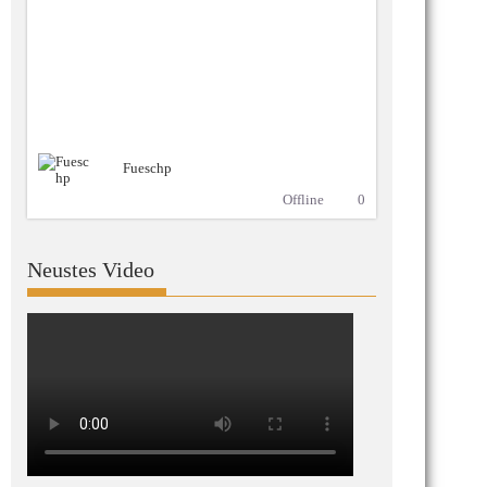
Fueschp
Offline
0
Neustes Video