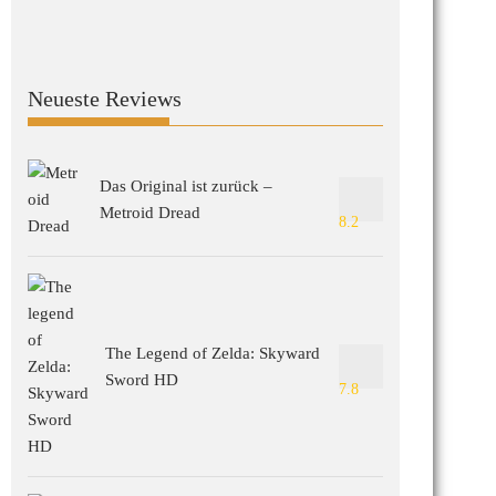
Neueste Reviews
Das Original ist zurück –
Metroid Dread
8.2
The Legend of Zelda: Skyward
Sword HD
7.8