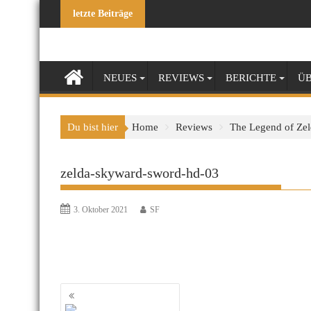
Skip
letzte Beiträge
to
content
NEUES
REVIEWS
BERICHTE
ÜB
Du bist hier
Home
Reviews
The Legend of Ze
zelda-skyward-sword-hd-03
3. Oktober 2021
SF
Beitragsnavigation