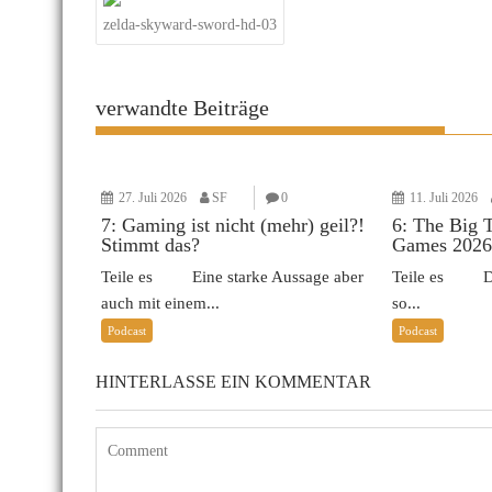
zelda-skyward-sword-hd-03
verwandte Beiträge
27. Juli 2026
SF
0
11. Juli 2026
7: Gaming ist nicht (mehr) geil?!
6: The Big 
Stimmt das?
Games 2026
Teile es Eine starke Aussage aber
Teile es Das 
auch mit einem...
so...
Podcast
Podcast
HINTERLASSE EIN KOMMENTAR