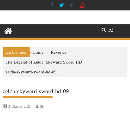
Skip
to
content
Du bist hier
Home
Reviews
The Legend of Zelda: Skyward Sword HD
zelda-skyward-sword-hd-09
zelda-skyward-sword-hd-09
3. Oktober 2021
SF