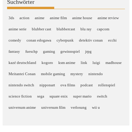
Suchwörter
3ds
action
anime
anime film
anime house
anime review
anime serie
blubber cast
blubbercast
blu ray
capcom
comedy
conan edogawa
cyberpunk
detektiv conan
ecchi
fantasy
fueschp
gaming
gewinnspiel
jrpg
kazé deutschland
kogoro
ksm anime
link
luigi
madhouse
Meitantei Conan
mobile gaming
mystery
nintendo
nintendo switch
nipponart
ova films
podcast
rollenspiel
science fiction
sega
square enix
super mario
switch
universum anime
universum film
verlosung
wii u