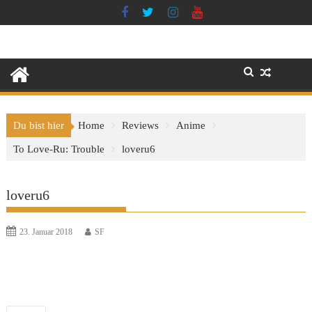
Skip
to
content
Du bist hier
Home
Reviews
Anime
To Love-Ru: Trouble
loveru6
loveru6
23. Januar 2018
SF