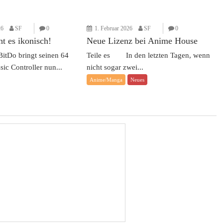
26
SF
0
1. Februar 2026
SF
0
t es ikonisch!
Neue Lizenz bei Anime House
tDo bringt seinen 64
Teile es In den letzten Tagen, wenn
sic Controller nun...
nicht sogar zwei...
Anime/Manga
Neues