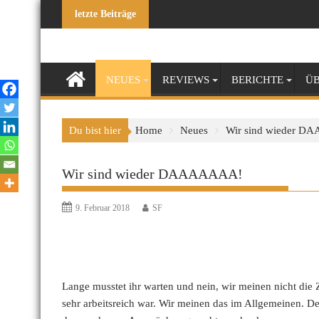
Skip
letzte Beiträge
to
content
NEUES
REVIEWS
BERICHTE
ÜB
Du bist hier
Home
Neues
Wir sind wieder 
Wir sind wieder DAAAAAAA!
9. Februar 2018
SF
Lange musstet ihr warten und nein, wir meinen nicht die 
sehr arbeitsreich war. Wir meinen das im Allgemeinen. De