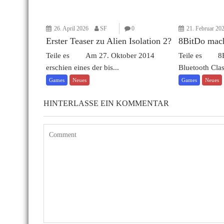
26. April 2026
SF
0
21. Februar 20
Erster Teaser zu Alien Isolation 2?
8BitDo mach
Teile es Am 27. Oktober 2014
Teile es 8Bi
erschien eines der bis...
Bluetooth Clas
Games
Neues
Games
Neues
HINTERLASSE EIN KOMMENTAR