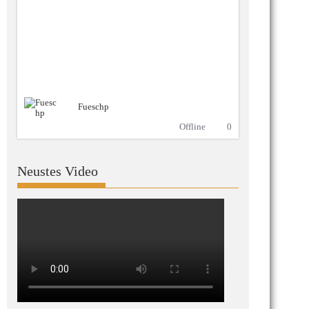
Fueschp
Offline
0
Neustes Video