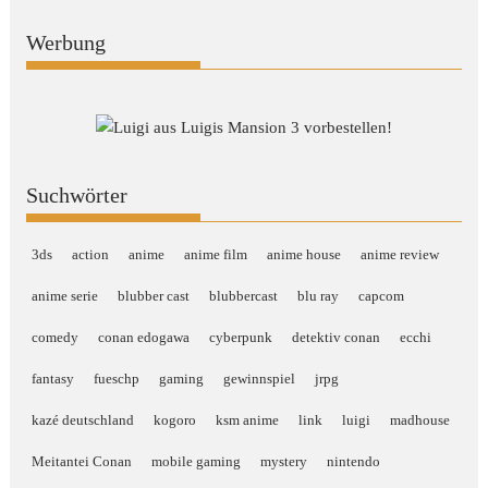
Werbung
Suchwörter
3ds
action
anime
anime film
anime house
anime review
anime serie
blubber cast
blubbercast
blu ray
capcom
comedy
conan edogawa
cyberpunk
detektiv conan
ecchi
fantasy
fueschp
gaming
gewinnspiel
jrpg
kazé deutschland
kogoro
ksm anime
link
luigi
madhouse
Meitantei Conan
mobile gaming
mystery
nintendo