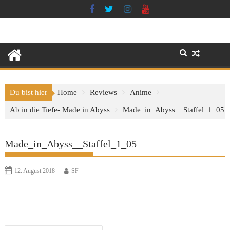
Skip
to
content
Du bist hier
Home
Reviews
Anime
Ab in die Tiefe- Made in Abyss
Made_in_Abyss__Staffel_1_05
Made_in_Abyss__Staffel_1_05
12. August 2018
SF