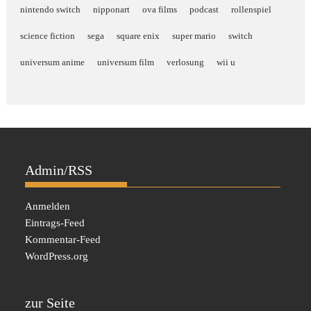
nintendo switch
nipponart
ova films
podcast
rollenspiel
science fiction
sega
square enix
super mario
switch
universum anime
universum film
verlosung
wii u
Admin/RSS
Anmelden
Eintrags-Feed
Kommentar-Feed
WordPress.org
zur Seite