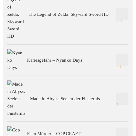
The Legend of Zelda: Skyward Sword HD
7.8
Kariesgefahr – Nyanko Days
7.1
Made in Abyss: Seelen der Finsternis
7
Feen Mörder – COP CRAFT