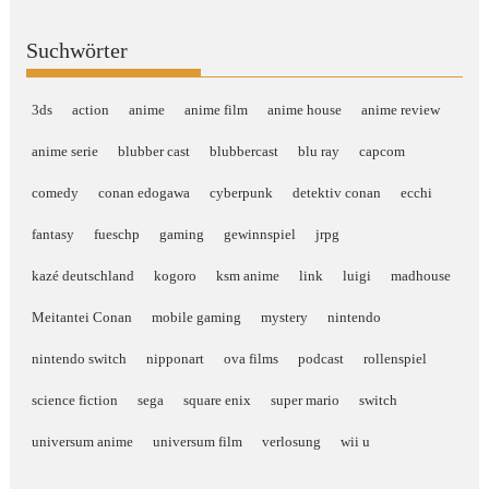
Suchwörter
3ds
action
anime
anime film
anime house
anime review
anime serie
blubber cast
blubbercast
blu ray
capcom
comedy
conan edogawa
cyberpunk
detektiv conan
ecchi
fantasy
fueschp
gaming
gewinnspiel
jrpg
kazé deutschland
kogoro
ksm anime
link
luigi
madhouse
Meitantei Conan
mobile gaming
mystery
nintendo
nintendo switch
nipponart
ova films
podcast
rollenspiel
science fiction
sega
square enix
super mario
switch
universum anime
universum film
verlosung
wii u