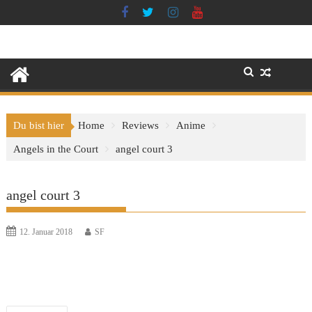
Skip
to
content
Du bist hier
Home
Reviews
Anime
Angels in the Court
angel court 3
angel court 3
12. Januar 2018
SF