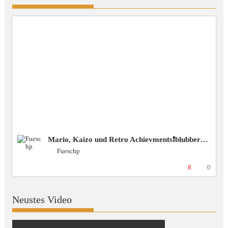
Mario, Kaizo und Retro Achievments❗️blubbercast❗️Discord ❗️BSG [+18 GER]
Fueschp
8
0
Neustes Video