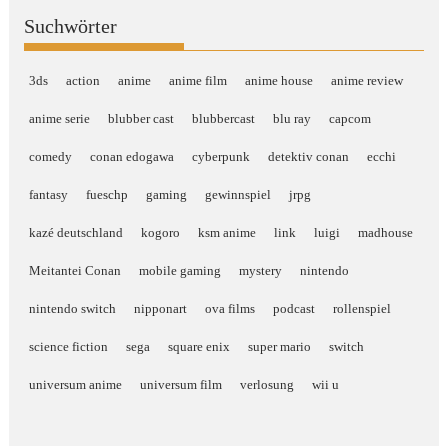
Suchwörter
3ds
action
anime
anime film
anime house
anime review
anime serie
blubber cast
blubbercast
blu ray
capcom
comedy
conan edogawa
cyberpunk
detektiv conan
ecchi
fantasy
fueschp
gaming
gewinnspiel
jrpg
kazé deutschland
kogoro
ksm anime
link
luigi
madhouse
Meitantei Conan
mobile gaming
mystery
nintendo
nintendo switch
nipponart
ova films
podcast
rollenspiel
science fiction
sega
square enix
super mario
switch
universum anime
universum film
verlosung
wii u