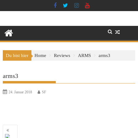
Skip
to
content
Du bist hier
Home
Reviews
ARMS
arms3
arms3
24. Januar 2018
SF
Beitragsnavigation