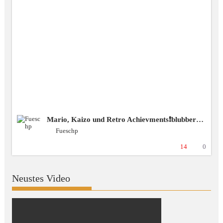
Mario, Kaizo und Retro Achievments❗️blubbercast❗️Discord ❗️BSG [+18 GER]
Fueschp
14
0
Neustes Video