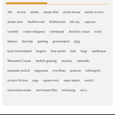
3ds
action
anime
anime film
anime house
anime review
anime serie
blubber cast
blubbercast
blu ray
capcom
comedy
conan edogawa
cyberpunk
detektiv conan
ecchi
fantasy
fueschp
gaming
gewinnspiel
jrpg
kazé deutschland
kogoro
ksm anime
link
luigi
madhouse
Meitantei Conan
mobile gaming
mystery
nintendo
nintendo switch
nipponart
ova films
podcast
rollenspiel
science fiction
sega
square enix
super mario
switch
universum anime
universum film
verlosung
wii u