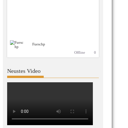
Fueschp
Offline
0
Neustes Video