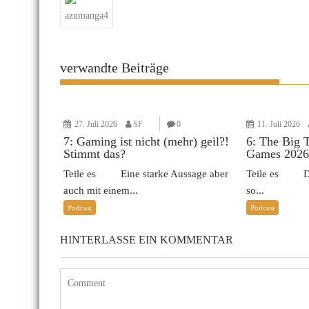
azumanga4
verwandte Beiträge
27. Juli 2026
SF
0
11. Juli 2026
7: Gaming ist nicht (mehr) geil?!
6: The Big 
Stimmt das?
Games 2026
Teile es Eine starke Aussage aber
Teile es Das 
auch mit einem...
so...
Podcast
Podcast
HINTERLASSE EIN KOMMENTAR