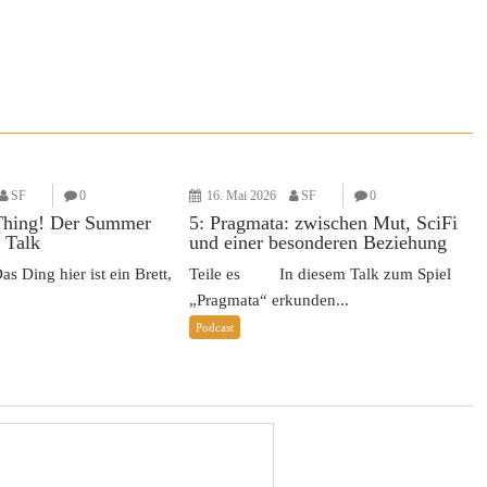
SF
0
16. Mai 2026
SF
0
Thing! Der Summer
5: Pragmata: zwischen Mut, SciFi
 Talk
und einer besonderen Beziehung
Ding hier ist ein Brett,
Teile es In diesem Talk zum Spiel
„Pragmata“ erkunden...
Podcast