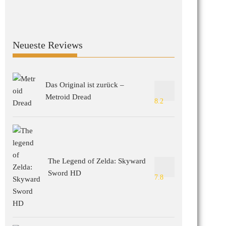
Neueste Reviews
Das Original ist zurück –
Metroid Dread
8.2
The Legend of Zelda: Skyward
Sword HD
7.8