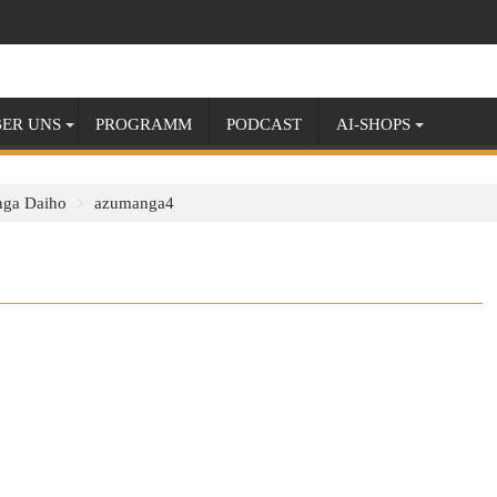
ER UNS
PROGRAMM
PODCAST
AI-SHOPS
ga Daiho
azumanga4