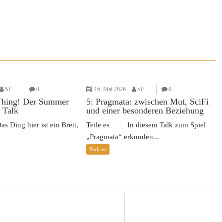
SF
0
16. Mai 2026
SF
0
Thing! Der Summer
5: Pragmata: zwischen Mut, SciFi
 Talk
und einer besonderen Beziehung
Ding hier ist ein Brett,
Teile es In diesem Talk zum Spiel
„Pragmata“ erkunden...
Podcast