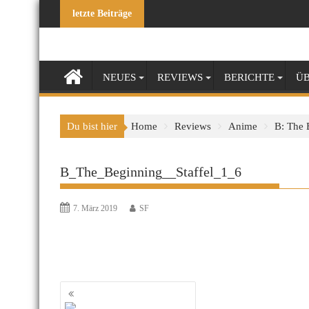
Skip
letzte Beiträge
to
content
NEUES
REVIEWS
BERICHTE
ÜB
Du bist hier
Home
Reviews
Anime
B: The 
B_The_Beginning__Staffel_1_6
7. März 2019
SF
Beitragsnavigation