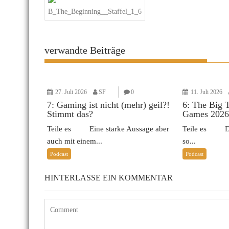
B_The_Beginning__Staffel_1_6
verwandte Beiträge
27. Juli 2026
SF
0
11. Juli 2026
7: Gaming ist nicht (mehr) geil?!
6: The Big 
Stimmt das?
Games 2026
Teile es Eine starke Aussage aber
Teile es Das 
auch mit einem...
so...
Podcast
Podcast
HINTERLASSE EIN KOMMENTAR