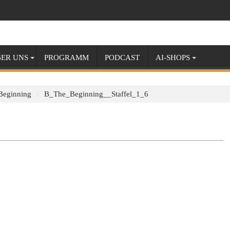
ER UNS
PROGRAMM
PODCAST
AI-SHOPS
Beginning
B_The_Beginning__Staffel_1_6