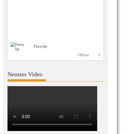
Fueschp
Offline
0
Neustes Video