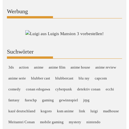
Werbung
Suchwörter
3ds
action
anime
anime film
anime house
anime review
anime serie
blubber cast
blubbercast
blu ray
capcom
comedy
conan edogawa
cyberpunk
detektiv conan
ecchi
fantasy
fueschp
gaming
gewinnspiel
jrpg
kazé deutschland
kogoro
ksm anime
link
luigi
madhouse
Meitantei Conan
mobile gaming
mystery
nintendo