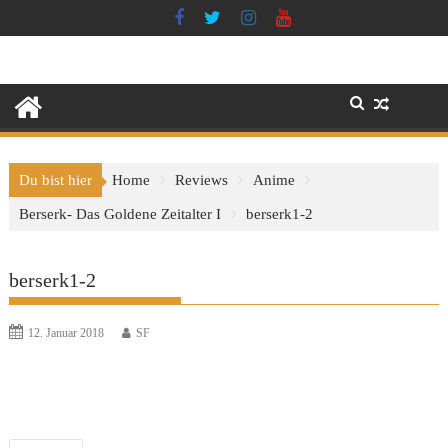
Skip
to
content
Du bist hier
Home
Reviews
Anime
Berserk- Das Goldene Zeitalter I
berserk1-2
berserk1-2
12. Januar 2018
SF