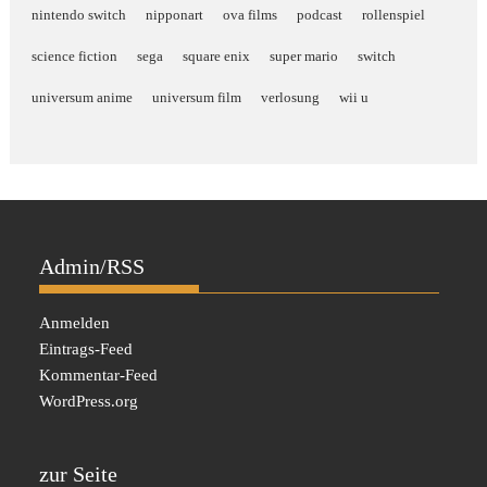
nintendo switch
nipponart
ova films
podcast
rollenspiel
science fiction
sega
square enix
super mario
switch
universum anime
universum film
verlosung
wii u
Admin/RSS
Anmelden
Eintrags-Feed
Kommentar-Feed
WordPress.org
zur Seite