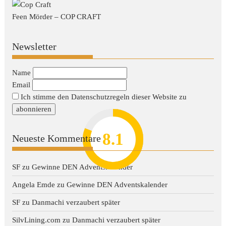
Feen Mörder – COP CRAFT
Newsletter
Name
Email
Ich stimme den Datenschutzregeln dieser Website zu
8.2
7.8
7.1
8.1
7
Neueste Kommentare
SF
zu
Gewinne DEN Adventskalender
Angela Emde
zu
Gewinne DEN Adventskalender
SF
zu
Danmachi verzaubert später
SilvLining.com
zu
Danmachi verzaubert später