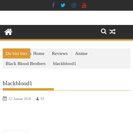
Skip
to
content
Du bist hier
Home
Reviews
Anime
Black Blood Brothers
blackblood1
blackblood1
12. Januar 2018
SF