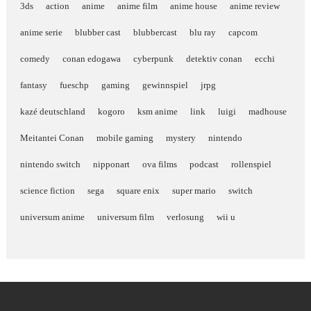
3ds
action
anime
anime film
anime house
anime review
anime serie
blubber cast
blubbercast
blu ray
capcom
comedy
conan edogawa
cyberpunk
detektiv conan
ecchi
fantasy
fueschp
gaming
gewinnspiel
jrpg
kazé deutschland
kogoro
ksm anime
link
luigi
madhouse
Meitantei Conan
mobile gaming
mystery
nintendo
nintendo switch
nipponart
ova films
podcast
rollenspiel
science fiction
sega
square enix
super mario
switch
universum anime
universum film
verlosung
wii u