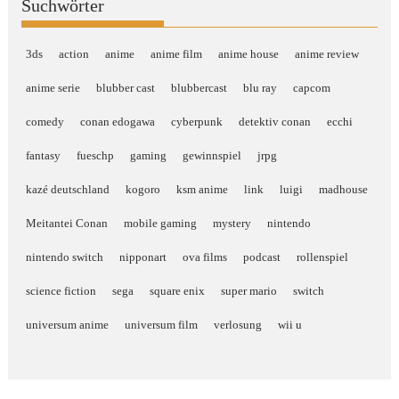
Suchwörter
3ds
action
anime
anime film
anime house
anime review
anime serie
blubber cast
blubbercast
blu ray
capcom
comedy
conan edogawa
cyberpunk
detektiv conan
ecchi
fantasy
fueschp
gaming
gewinnspiel
jrpg
kazé deutschland
kogoro
ksm anime
link
luigi
madhouse
Meitantei Conan
mobile gaming
mystery
nintendo
nintendo switch
nipponart
ova films
podcast
rollenspiel
science fiction
sega
square enix
super mario
switch
universum anime
universum film
verlosung
wii u