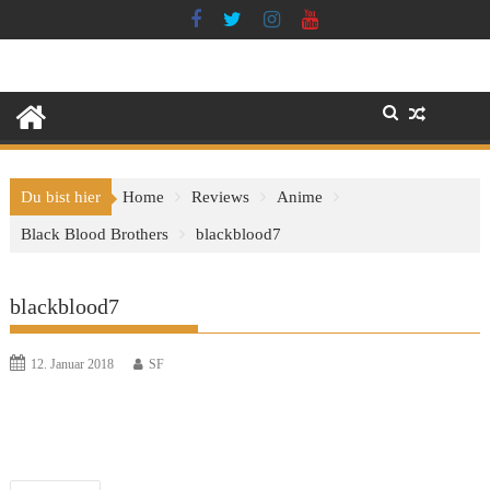
Skip
to
content
Du bist hier
Home
Reviews
Anime
Black Blood Brothers
blackblood7
blackblood7
12. Januar 2018
SF