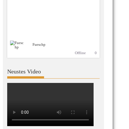
Fueschp
Offline
0
Neustes Video