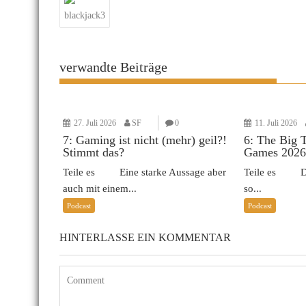
blackjack3
verwandte Beiträge
27. Juli 2026
SF
0
11. Juli 2026
7: Gaming ist nicht (mehr) geil?!
6: The Big 
Stimmt das?
Games 2026
Teile es Eine starke Aussage aber
Teile es Das 
auch mit einem...
so...
Podcast
Podcast
HINTERLASSE EIN KOMMENTAR