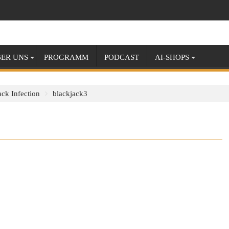
ER UNS
PROGRAMM
PODCAST
AI-SHOPS
ack Infection
blackjack3