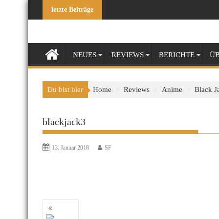
Skip
letzte Beiträge
to
content
NEUES
REVIEWS
BERICHTE
ÜB
Du bist hier
Home
Reviews
Anime
Black J
blackjack3
13. Januar 2018
SF
Beitragsnavigation