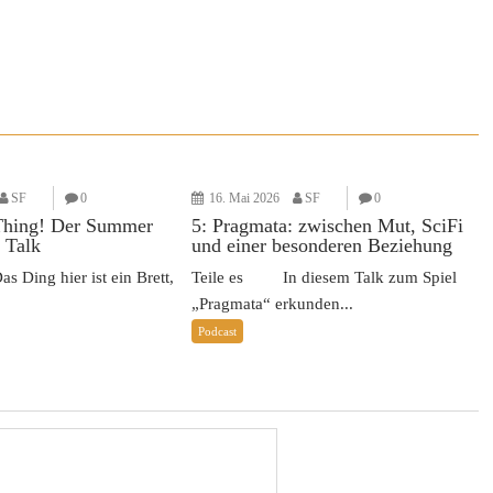
SF
0
16. Mai 2026
SF
0
Thing! Der Summer
5: Pragmata: zwischen Mut, SciFi
 Talk
und einer besonderen Beziehung
Ding hier ist ein Brett,
Teile es In diesem Talk zum Spiel
„Pragmata“ erkunden...
Podcast