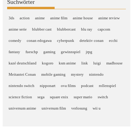
Suchwörter
3ds
action
anime
anime film
anime house
anime review
anime serie
blubber cast
blubbercast
blu ray
capcom
comedy
conan edogawa
cyberpunk
detektiv conan
ecchi
fantasy
fueschp
gaming
gewinnspiel
jrpg
kazé deutschland
kogoro
ksm anime
link
luigi
madhouse
Meitantei Conan
mobile gaming
mystery
nintendo
nintendo switch
nipponart
ova films
podcast
rollenspiel
science fiction
sega
square enix
super mario
switch
universum anime
universum film
verlosung
wii u