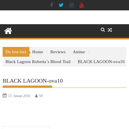
Skip
to
content
Du bist hier
Home
Reviews
Anime
Black Lagoon Roberta´s Blood Trail
BLACK LAGOON-ova10
BLACK LAGOON-ova10
13. Januar 2018
SF