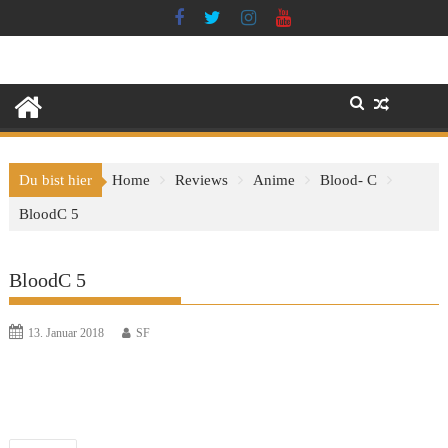
Skip
to
content
Du bist hier
Home
Reviews
Anime
Blood- C
BloodC 5
BloodC 5
13. Januar 2018
SF