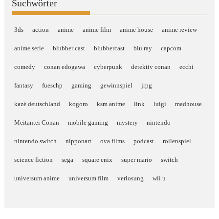
Suchwörter
3ds
action
anime
anime film
anime house
anime review
anime serie
blubber cast
blubbercast
blu ray
capcom
comedy
conan edogawa
cyberpunk
detektiv conan
ecchi
fantasy
fueschp
gaming
gewinnspiel
jrpg
kazé deutschland
kogoro
ksm anime
link
luigi
madhouse
Meitantei Conan
mobile gaming
mystery
nintendo
nintendo switch
nipponart
ova films
podcast
rollenspiel
science fiction
sega
square enix
super mario
switch
universum anime
universum film
verlosung
wii u