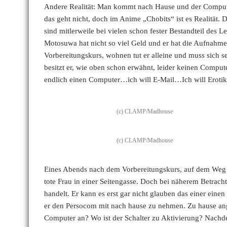
Andere Realität: Man kommt nach Hause und der Computer
das geht nicht, doch im Anime „Chobits“ ist es Realität
sind mitlerweile bei vielen schon fester Bestandteil des 
Motosuwa hat nicht so viel Geld und er hat die Aufnahmep
Vorbereitungskurs, wohnen tut er alleine und muss sich 
besitzt er, wie oben schon erwähnt, leider keinen Compute
endlich einen Computer…ich will E-Mail…Ich will Erotik
(c) CLAMP/Madhouse
(c) CLAMP/Madhouse
Eines Abends nach dem Vorbereitungskurs, auf dem Weg nach
tote Frau in einer Seitengasse. Doch bei näherem Betracht
handelt. Er kann es erst gar nicht glauben das einer eine
er den Persocom mit nach hause zu nehmen. Zu hause an
Computer an? Wo ist der Schalter zu Aktivierung? Nachde