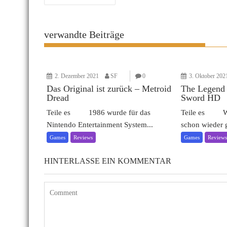
verwandte Beiträge
2. Dezember 2021
SF
0
3. Oktober 202
Das Original ist zurück – Metroid
The Legend 
Dread
Sword HD
Teile es 1986 wurde für das
Teile es Wow,
Nintendo Entertainment System...
schon wieder g
Games
Reviews
Games
Review
HINTERLASSE EIN KOMMENTAR