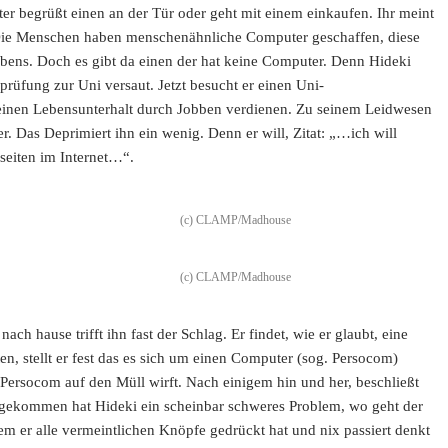
 begrüßt einen an der Tür oder geht mit einem einkaufen. Ihr meint
. Die Menschen haben menschenähnliche Computer geschaffen, diese
Lebens. Doch es gibt da einen der hat keine Computer. Denn Hideki
rüfung zur Uni versaut. Jetzt besucht er einen Uni-
seinen Lebensunterhalt durch Jobben verdienen. Zu seinem Leidwesen
r. Das Deprimiert ihn ein wenig. Denn er will, Zitat: „…ich will
seiten im Internet…“.
(c) CLAMP/Madhouse
(c) CLAMP/Madhouse
 hause trifft ihn fast der Schlag. Er findet, wie er glaubt, eine
en, stellt er fest das es sich um einen Computer (sog. Persocom)
n Persocom auf den Müll wirft. Nach einigem hin und her, beschließt
gekommen hat Hideki ein scheinbar schweres Problem, wo geht der
m er alle vermeintlichen Knöpfe gedrückt hat und nix passiert denkt