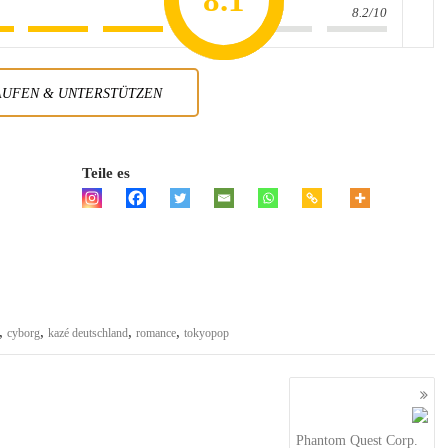
8.2
7.8
7.1
8.1
7
8.2/10
AUFEN & UNTERSTÜTZEN
Teile es
,
,
,
,
cyborg
kazé deutschland
romance
tokyopop
Phantom Quest Corp.