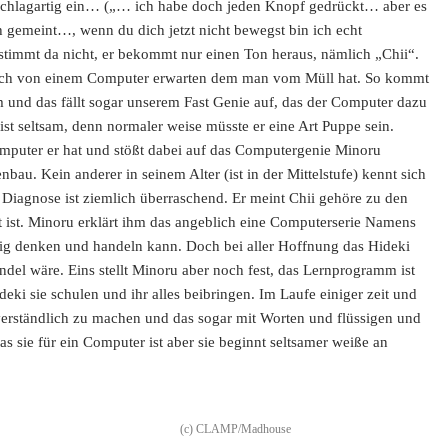
m schlagartig ein… („… ich habe doch jeden Knopf gedrückt… aber es
ch gemeint…, wenn du dich jetzt nicht bewegst bin ich echt
s stimmt da nicht, er bekommt nur einen Ton heraus, nämlich „Chii“.
 auch von einem Computer erwarten dem man vom Müll hat. So kommt
am und das fällt sogar unserem Fast Genie auf, das der Computer dazu
ist seltsam, denn normaler weise müsste er eine Art Puppe sein.
puter er hat und stößt dabei auf das Computergenie Minoru
au. Kein anderer in seinem Alter (ist in der Mittelstufe) kennt sich
e Diagnose ist ziemlich überraschend. Er meint Chii gehöre zu den
it ist. Minoru erklärt ihm das angeblich eine Computerserie Namens
dig denken und handeln kann. Doch bei aller Hoffnung das Hideki
del wäre. Eins stellt Minoru aber noch fest, das Lernprogramm ist
ki sie schulen und ihr alles beibringen. Im Laufe einiger zeit und
ch verständlich zu machen und das sogar mit Worten und flüssigen und
 sie für ein Computer ist aber sie beginnt seltsamer weiße an
(c) CLAMP/Madhouse