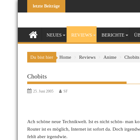
Skip
letzte Beiträge
to
content
NEUES
REVIEWS
BERICHTE
ÜB
Du bist hier
Home
Reviews
Anime
Chobits
Chobits
25. Juni 2005
SF
Ach schöne neue Technikwelt. Ist es nicht schön- man
Router ist es möglich, Internet ist sofort da. Doch irgend
fehlt aber irgendwie.