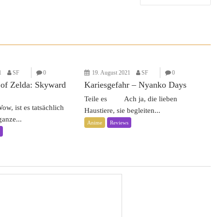
1
SF
0
19. August 2021
SF
0
of Zelda: Skyward
Kariesgefahr – Nyanko Days
Teile es Ach ja, die lieben
 ist es tatsächlich
Haustiere, sie begleiten...
anze...
Anime
Reviews
s