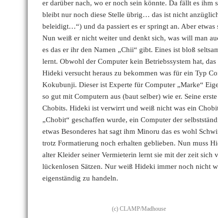
er darüber nach, wo er noch sein könnte. Da fällt es ih
bleibt nur noch diese Stelle übrig… das ist nicht anzügli
beleidigt…“) und da passiert es er springt an. Aber etwa
Nun weiß er nicht weiter und denkt sich, was will man
es das er ihr den Namen „Chii“ gibt. Eines ist bloß selts
lernt. Obwohl der Computer kein Betriebssystem hat, das 
Hideki versucht heraus zu bekommen was für ein Typ Com
Kokubunji. Dieser ist Experte für Computer „Marke“ Eigenb
so gut mit Computern aus (baut selber) wie er. Seine erst
Chobits. Hideki ist verwirrt und weiß nicht was ein Chob
„Chobit“ geschaffen wurde, ein Computer der selbststän
etwas Besonderes hat sagt ihm Minoru das es wohl Schwin
trotz Formatierung noch erhalten geblieben. Nun muss Hide
alter Kleider seiner Vermieterin lernt sie mit der zeit si
lückenlosen Sätzen. Nur weiß Hideki immer noch nicht was
eigenständig zu handeln.
(c) CLAMP/Madhouse