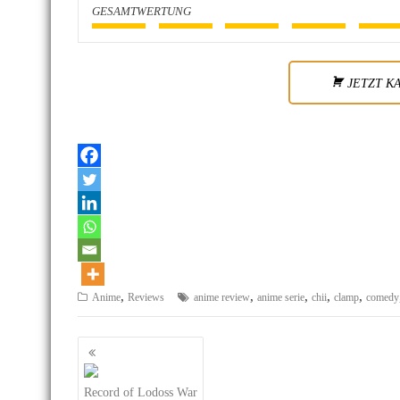
GESAMTWERTUNG
JETZT K
,
,
,
,
,
Anime
Reviews
anime review
anime serie
chii
clamp
comedy
Beitragsnavigation
Record of Lodoss War