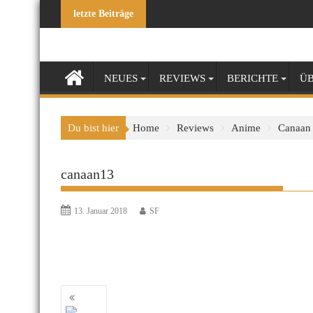
Skip
letzte Beiträge
to
content
NEUES
REVIEWS
BERICHTE
ÜB
Du bist hier
Home
Reviews
Anime
Canaan
canaan13
13. Januar 2018
SF
Beitragsnavigation