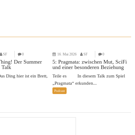
SF
0
16. Mai 2026
SF
0
Thing! Der Summer
5: Pragmata: zwischen Mut, SciFi
 Talk
und einer besonderen Beziehung
Ding hier ist ein Brett,
Teile es In diesem Talk zum Spiel
„Pragmata“ erkunden...
Podcast