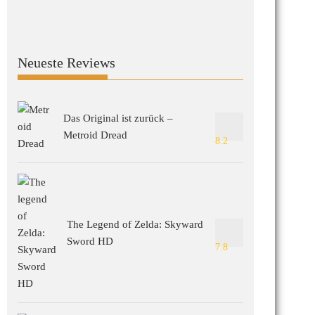
Neueste Reviews
Das Original ist zurück –
Metroid Dread
8.2
The Legend of Zelda: Skyward
Sword HD
7.8