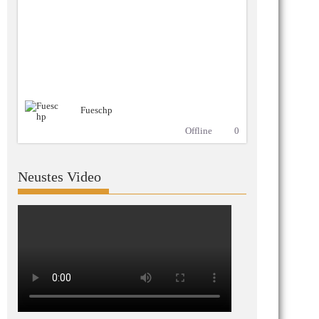
Fueschp
Offline
0
Neustes Video