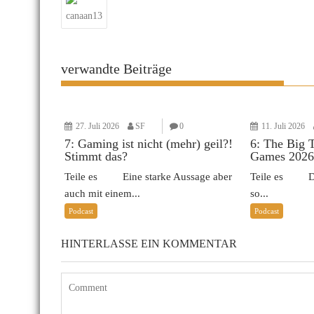
canaan13
verwandte Beiträge
27. Juli 2026
SF
0
11. Juli 2026
7: Gaming ist nicht (mehr) geil?!
6: The Big 
Stimmt das?
Games 2026
Teile es Eine starke Aussage aber
Teile es Das 
auch mit einem...
so...
Podcast
Podcast
HINTERLASSE EIN KOMMENTAR