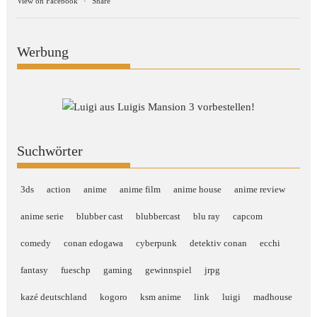
View on Facebook
·
Share
Werbung
Suchwörter
3ds
action
anime
anime film
anime house
anime review
anime serie
blubber cast
blubbercast
blu ray
capcom
comedy
conan edogawa
cyberpunk
detektiv conan
ecchi
fantasy
fueschp
gaming
gewinnspiel
jrpg
kazé deutschland
kogoro
ksm anime
link
luigi
madhouse