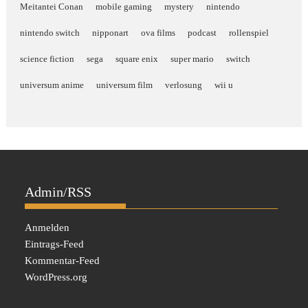
Meitantei Conan
mobile gaming
mystery
nintendo
nintendo switch
nipponart
ova films
podcast
rollenspiel
science fiction
sega
square enix
super mario
switch
universum anime
universum film
verlosung
wii u
Admin/RSS
Anmelden
Eintrags-Feed
Kommentar-Feed
WordPress.org