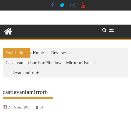
Skip
to
content
Du bist hier
Home
Reviews
Castlevania : Lords of Shadow – Mirror of Fate
castlevaniamirror6
castlevaniamirror6
24. Januar 2018
SF