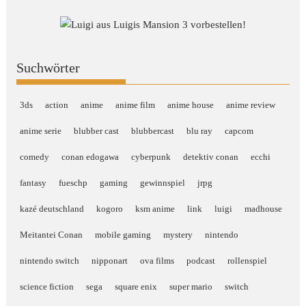
Suchwörter
3ds
action
anime
anime film
anime house
anime review
anime serie
blubber cast
blubbercast
blu ray
capcom
comedy
conan edogawa
cyberpunk
detektiv conan
ecchi
fantasy
fueschp
gaming
gewinnspiel
jrpg
kazé deutschland
kogoro
ksm anime
link
luigi
madhouse
Meitantei Conan
mobile gaming
mystery
nintendo
nintendo switch
nipponart
ova films
podcast
rollenspiel
science fiction
sega
square enix
super mario
switch