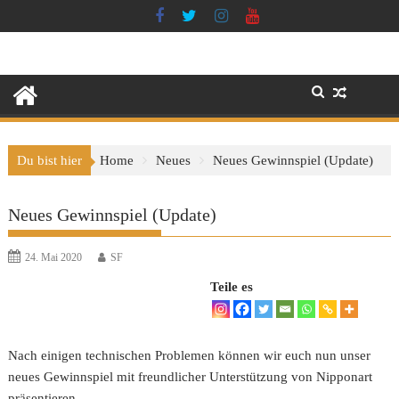
Skip
to
content
Du bist hier
Home
Neues
Neues Gewinnspiel (Update)
Neues Gewinnspiel (Update)
24. Mai 2020
SF
Teile es
Nach einigen technischen Problemen können wir euch nun unser
neues Gewinnspiel mit freundlicher Unterstützung von Nipponart
präsentieren.