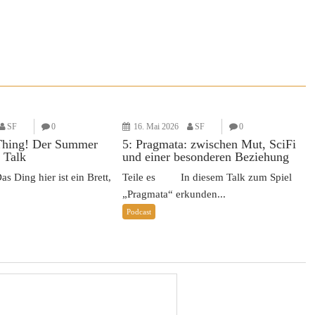
SF
0
16. Mai 2026
SF
0
Thing! Der Summer
5: Pragmata: zwischen Mut, SciFi
 Talk
und einer besonderen Beziehung
Ding hier ist ein Brett,
Teile es In diesem Talk zum Spiel
„Pragmata“ erkunden...
Podcast