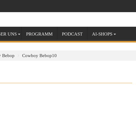
ER UNS
PROGRAMM
PODCAST
AI-SHOPS
 Bebop
Cowboy Bebop10