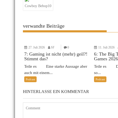
Cowboy Bebop10
verwandte Beiträge
27. Juli 2026
SF
0
11. Juli 2026
7: Gaming ist nicht (mehr) geil?!
6: The Big 
Stimmt das?
Games 2026
Teile es Eine starke Aussage aber
Teile es Das 
auch mit einem...
so...
Podcast
Podcast
HINTERLASSE EIN KOMMENTAR