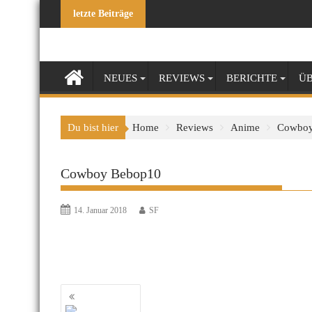
Skip
letzte Beiträge
to
content
NEUES
REVIEWS
BERICHTE
ÜB
Du bist hier
Home
Reviews
Anime
Cowboy
Cowboy Bebop10
14. Januar 2018
SF
Beitragsnavigation