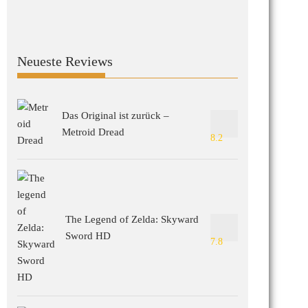
Neueste Reviews
Das Original ist zurück –
Metroid Dread
8.2
The Legend of Zelda: Skyward
Sword HD
7.8