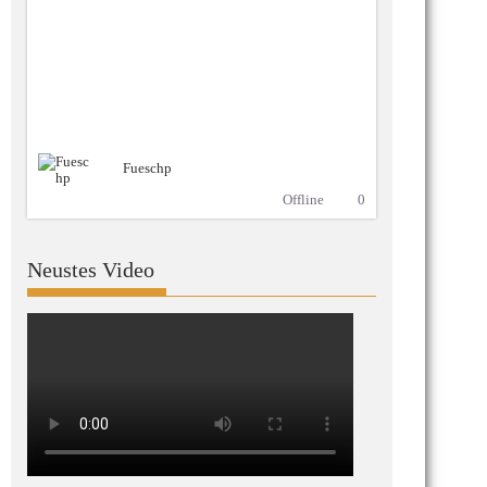
Fueschp
Offline
0
Neustes Video