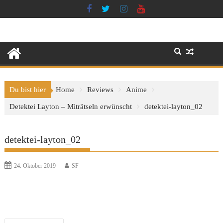
Skip
to
content
Du bist hier
Home
Reviews
Anime
Detektei Layton – Miträtseln erwünscht
detektei-layton_02
detektei-layton_02
24. Oktober 2019
SF