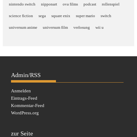
nintendo switch
nipponart
ova films
podcast
rollenspiel
science fiction
sega
square enix
super mario
switch
universum anime
universum film
verlosung
wii u
Admin/RSS
Anmelden
Eintrags-Feed
Kommentar-Feed
WordPress.org
zur Seite