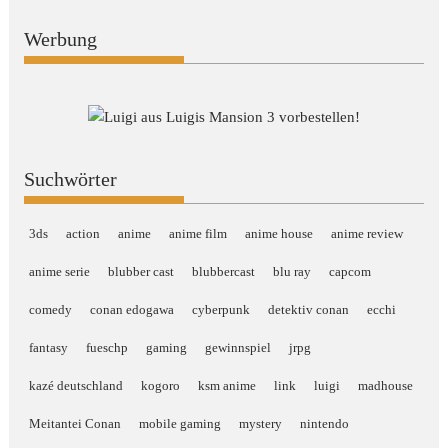
Werbung
Suchwörter
3ds
action
anime
anime film
anime house
anime review
anime serie
blubber cast
blubbercast
blu ray
capcom
comedy
conan edogawa
cyberpunk
detektiv conan
ecchi
fantasy
fueschp
gaming
gewinnspiel
jrpg
kazé deutschland
kogoro
ksm anime
link
luigi
madhouse
Meitantei Conan
mobile gaming
mystery
nintendo