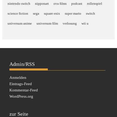
nintendo switch
nipponart
ova films
podcast
rollenspiel
science fiction
sega
square enix
super mario
switch
universum anime
universum film
verlosung
wii u
Admin/RSS
Anmelden
Eintrags-Feed
Kommentar-Feed
WordPress.org
zur Seite