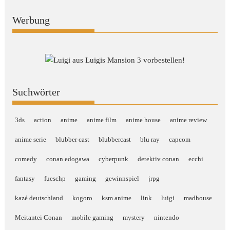
Werbung
Suchwörter
3ds
action
anime
anime film
anime house
anime review
anime serie
blubber cast
blubbercast
blu ray
capcom
comedy
conan edogawa
cyberpunk
detektiv conan
ecchi
fantasy
fueschp
gaming
gewinnspiel
jrpg
kazé deutschland
kogoro
ksm anime
link
luigi
madhouse
Meitantei Conan
mobile gaming
mystery
nintendo