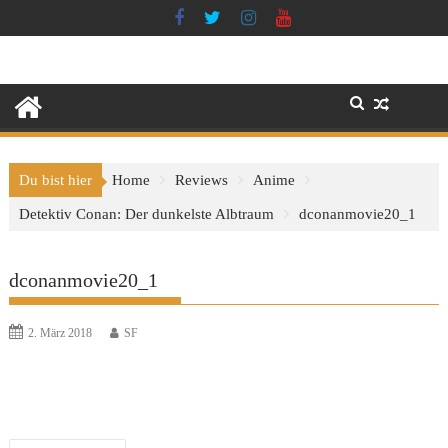
Skip
to
content
Du bist hier
Home
Reviews
Anime
Detektiv Conan: Der dunkelste Albtraum
dconanmovie20_1
dconanmovie20_1
2. März 2018
SF