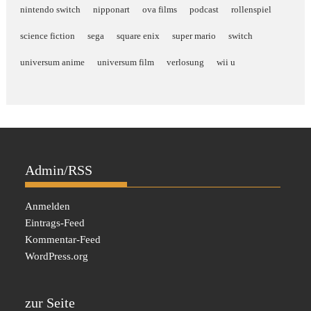
nintendo switch
nipponart
ova films
podcast
rollenspiel
science fiction
sega
square enix
super mario
switch
universum anime
universum film
verlosung
wii u
Admin/RSS
Anmelden
Eintrags-Feed
Kommentar-Feed
WordPress.org
zur Seite