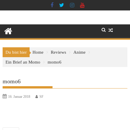
Skip
to
content
Du bist hier
Home
Reviews
Anime
Ein Brief an Momo
momo6
momo6
16. Januar 2018
SF