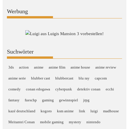
Werbung
Suchwörter
3ds
action
anime
anime film
anime house
anime review
anime serie
blubber cast
blubbercast
blu ray
capcom
comedy
conan edogawa
cyberpunk
detektiv conan
ecchi
fantasy
fueschp
gaming
gewinnspiel
jrpg
kazé deutschland
kogoro
ksm anime
link
luigi
madhouse
Meitantei Conan
mobile gaming
mystery
nintendo