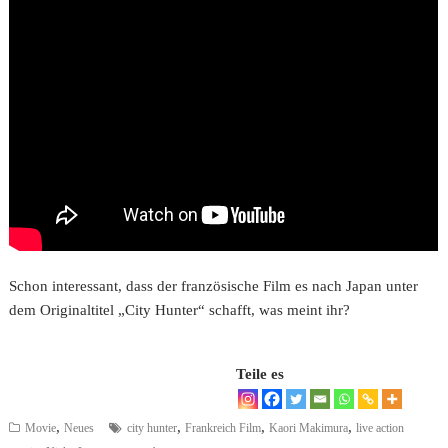
Schon interessant, dass der französische Film es nach Japan unter
dem Originaltitel „City Hunter“ schafft, was meint ihr?
Teile es
,
,
,
,
Movie
Neues
city hunter
Frankreich Film
Kaori Makimura
live action