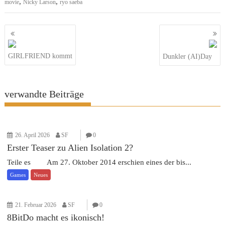
,
,
movie
Nicky Larson
ryo saeba
Beitragsnavigation
GIRLFRIEND kommt
Dunkler (AI)Day
verwandte Beiträge
26. April 2026
SF
0
Erster Teaser zu Alien Isolation 2?
Teile es Am 27. Oktober 2014 erschien eines der bis...
Games
Neues
21. Februar 2026
SF
0
8BitDo macht es ikonisch!