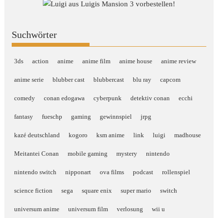
Suchwörter
3ds
action
anime
anime film
anime house
anime review
anime serie
blubber cast
blubbercast
blu ray
capcom
comedy
conan edogawa
cyberpunk
detektiv conan
ecchi
fantasy
fueschp
gaming
gewinnspiel
jrpg
kazé deutschland
kogoro
ksm anime
link
luigi
madhouse
Meitantei Conan
mobile gaming
mystery
nintendo
nintendo switch
nipponart
ova films
podcast
rollenspiel
science fiction
sega
square enix
super mario
switch
universum anime
universum film
verlosung
wii u