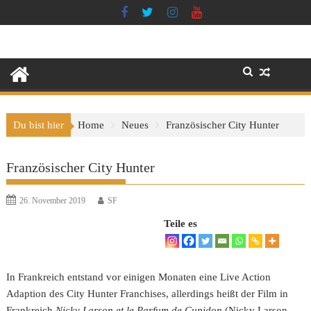
Skip
to
content
Du bist hier
Home
Neues
Französischer City Hunter
Französischer City Hunter
26. November 2019
SF
Teile es
In Frankreich entstand vor einigen Monaten eine Live Action
Adaption des City Hunter Franchises, allerdings heißt der Film in
Frankreich
Nicky Larson et le Parfum de Cupidon
(Nicky Larson