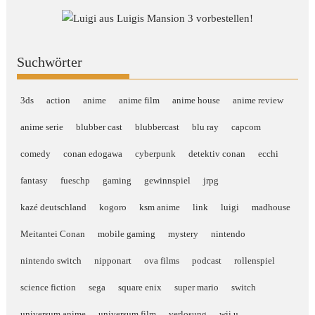
Suchwörter
3ds
action
anime
anime film
anime house
anime review
anime serie
blubber cast
blubbercast
blu ray
capcom
comedy
conan edogawa
cyberpunk
detektiv conan
ecchi
fantasy
fueschp
gaming
gewinnspiel
jrpg
kazé deutschland
kogoro
ksm anime
link
luigi
madhouse
Meitantei Conan
mobile gaming
mystery
nintendo
nintendo switch
nipponart
ova films
podcast
rollenspiel
science fiction
sega
square enix
super mario
switch
universum anime
universum film
verlosung
wii u