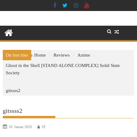
Skip
to
content
Du bist hier
Home
Reviews
Anime
Ghost in the Shell [STAND ALONE COMPLEX] Solid State
Society
gitssss2
gitssss2
18. Januar 2018
SF