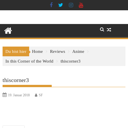
Skip
to
content
Du bist hier
Home
Reviews
Anime
In this Corner of the World
thiscorner3
thiscorner3
19. Januar 2018
SF