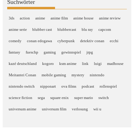
Suchwörter
3ds
action
anime
anime film
anime house
anime review
anime serie
blubber cast
blubbercast
blu ray
capcom
comedy
conan edogawa
cyberpunk
detektiv conan
ecchi
fantasy
fueschp
gaming
gewinnspiel
jrpg
kazé deutschland
kogoro
ksm anime
link
luigi
madhouse
Meitantei Conan
mobile gaming
mystery
nintendo
nintendo switch
nipponart
ova films
podcast
rollenspiel
science fiction
sega
square enix
super mario
switch
universum anime
universum film
verlosung
wii u