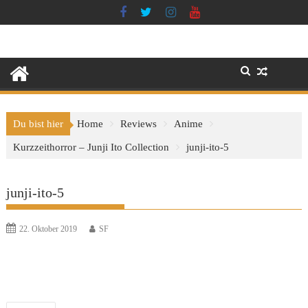
Skip
to
content
Du bist hier
Home
Reviews
Anime
Kurzzeithorror – Junji Ito Collection
junji-ito-5
junji-ito-5
22. Oktober 2019
SF