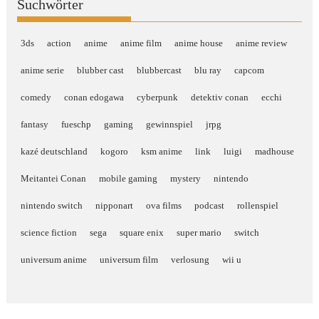
Suchwörter
3ds
action
anime
anime film
anime house
anime review
anime serie
blubber cast
blubbercast
blu ray
capcom
comedy
conan edogawa
cyberpunk
detektiv conan
ecchi
fantasy
fueschp
gaming
gewinnspiel
jrpg
kazé deutschland
kogoro
ksm anime
link
luigi
madhouse
Meitantei Conan
mobile gaming
mystery
nintendo
nintendo switch
nipponart
ova films
podcast
rollenspiel
science fiction
sega
square enix
super mario
switch
universum anime
universum film
verlosung
wii u