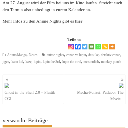
Am 27. August wird der Film bei uns im Kino laufen. Streicht euch
den Termin also unbedingt in eurem Kalender an.
Mehr Infos zu den Anime Nights gibt es
hier
Teile es
,
,
,
,
,
Anime/Manga
Neues
anime nights
conan vs lupin
daisuke
detektiv conan
,
,
,
,
,
,
,
jigen
kaito kid
kaze
lupin
lupin the 3rd
lupin the thrid
meisterdieb
monkey punch
Beitragsnavigation
Ghost in the Shell 2.0 – Plastik
Mecha-Polizei: Patlabor The
CGI
Movie
verwandte Beiträge