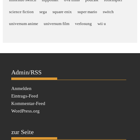
science fiction
sega
square enix
super mario
switch
universum anime
universum film
verlosung
wii u
Admin/RSS
Anmelden
Eintrags-Feed
Kommentar-Feed
WordPress.org
zur Seite