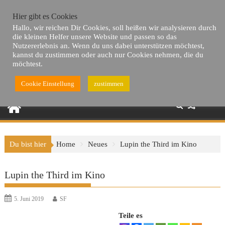
Skip
Hier gibt es Cookies
to
Hallo, wir reichen Dir Cookies, soll heißen wir analysieren durch
content
die kleinen Helfer unsere Website und passen so das
Nutzererlebnis an. Wenn du uns dabei unterstützen möchtest,
kannst du zustimmen oder auch nur Cookies nehmen, die du
möchtest.
Cookie Einstellung
zustimmen
Du bist hier
Home
Neues
Lupin the Third im Kino
Lupin the Third im Kino
5. Juni 2019
SF
Teile es