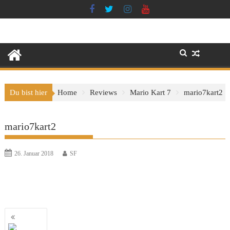
Skip
to
content
Du bist hier
Home
Reviews
Mario Kart 7
mario7kart2
mario7kart2
26. Januar 2018
SF
Beitragsnavigation