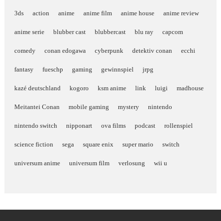
3ds
action
anime
anime film
anime house
anime review
anime serie
blubber cast
blubbercast
blu ray
capcom
comedy
conan edogawa
cyberpunk
detektiv conan
ecchi
fantasy
fueschp
gaming
gewinnspiel
jrpg
kazé deutschland
kogoro
ksm anime
link
luigi
madhouse
Meitantei Conan
mobile gaming
mystery
nintendo
nintendo switch
nipponart
ova films
podcast
rollenspiel
science fiction
sega
square enix
super mario
switch
universum anime
universum film
verlosung
wii u