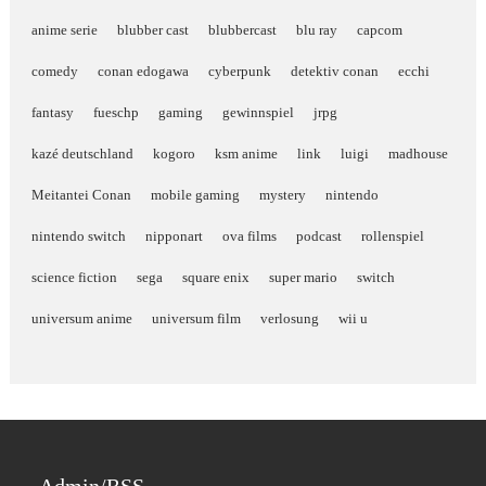
anime serie
blubber cast
blubbercast
blu ray
capcom
comedy
conan edogawa
cyberpunk
detektiv conan
ecchi
fantasy
fueschp
gaming
gewinnspiel
jrpg
kazé deutschland
kogoro
ksm anime
link
luigi
madhouse
Meitantei Conan
mobile gaming
mystery
nintendo
nintendo switch
nipponart
ova films
podcast
rollenspiel
science fiction
sega
square enix
super mario
switch
universum anime
universum film
verlosung
wii u