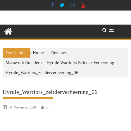
Skip
to
content
Du bist hier
Home
Reviews
Masse mit Rucklern – Hyrule Warriors: Zeit der Verheerung
Hyrule_Warriors_zeitderverheerung_06
Hyrule_Warriors_zeitderverheerung_06
18. November 2020
SF