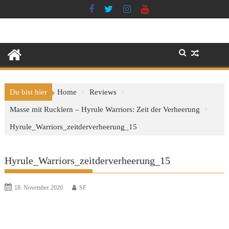
Skip
to
content
Du bist hier
Home
Reviews
Masse mit Rucklern – Hyrule Warriors: Zeit der Verheerung
Hyrule_Warriors_zeitderverheerung_15
Hyrule_Warriors_zeitderverheerung_15
18. November 2020
SF