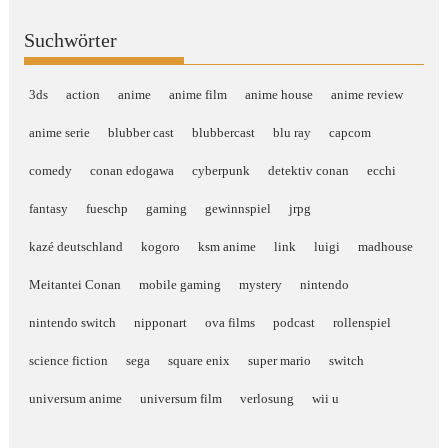
Suchwörter
3ds
action
anime
anime film
anime house
anime review
anime serie
blubber cast
blubbercast
blu ray
capcom
comedy
conan edogawa
cyberpunk
detektiv conan
ecchi
fantasy
fueschp
gaming
gewinnspiel
jrpg
kazé deutschland
kogoro
ksm anime
link
luigi
madhouse
Meitantei Conan
mobile gaming
mystery
nintendo
nintendo switch
nipponart
ova films
podcast
rollenspiel
science fiction
sega
square enix
super mario
switch
universum anime
universum film
verlosung
wii u