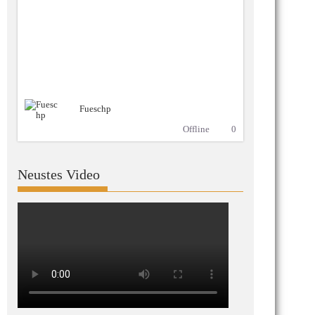
Fueschp
Offline
0
Neustes Video