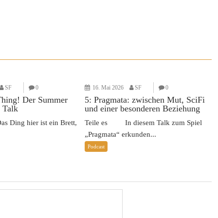
SF
0
16. Mai 2026
SF
0
Thing! Der Summer
5: Pragmata: zwischen Mut, SciFi
 Talk
und einer besonderen Beziehung
Ding hier ist ein Brett,
Teile es In diesem Talk zum Spiel
„Pragmata“ erkunden...
Podcast