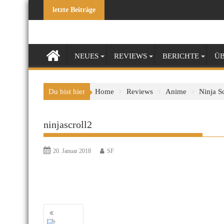
Skip
letzte Beiträge
to
content
NEUES
REVIEWS
BERICHTE
ÜB
Du bist hier
Home
Reviews
Anime
Ninja Sc
ninjascroll2
20. Januar 2018
SF
Beitragsnavigation