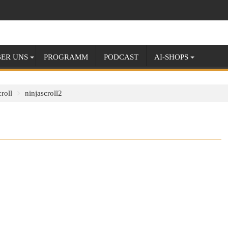
ER UNS
PROGRAMM
PODCAST
AI-SHOPS
roll
ninjascroll2