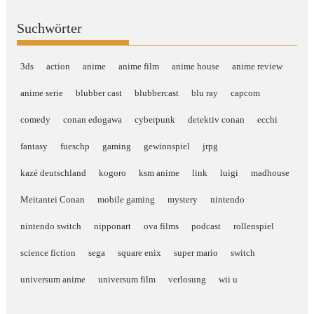
Suchwörter
3ds
action
anime
anime film
anime house
anime review
anime serie
blubber cast
blubbercast
blu ray
capcom
comedy
conan edogawa
cyberpunk
detektiv conan
ecchi
fantasy
fueschp
gaming
gewinnspiel
jrpg
kazé deutschland
kogoro
ksm anime
link
luigi
madhouse
Meitantei Conan
mobile gaming
mystery
nintendo
nintendo switch
nipponart
ova films
podcast
rollenspiel
science fiction
sega
square enix
super mario
switch
universum anime
universum film
verlosung
wii u