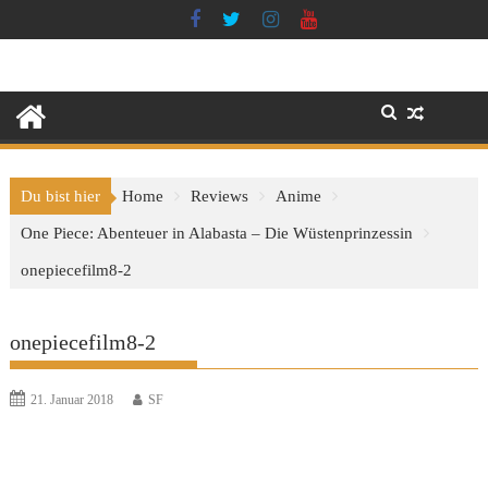
Skip
to
content
Du bist hier
Home
Reviews
Anime
One Piece: Abenteuer in Alabasta – Die Wüstenprinzessin
onepiecefilm8-2
onepiecefilm8-2
21. Januar 2018
SF