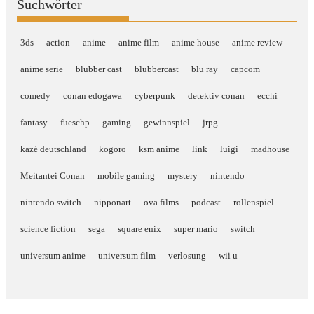
Suchwörter
3ds
action
anime
anime film
anime house
anime review
anime serie
blubber cast
blubbercast
blu ray
capcom
comedy
conan edogawa
cyberpunk
detektiv conan
ecchi
fantasy
fueschp
gaming
gewinnspiel
jrpg
kazé deutschland
kogoro
ksm anime
link
luigi
madhouse
Meitantei Conan
mobile gaming
mystery
nintendo
nintendo switch
nipponart
ova films
podcast
rollenspiel
science fiction
sega
square enix
super mario
switch
universum anime
universum film
verlosung
wii u