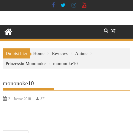
Skip
to
content
Du bist hier
Home
Reviews
Anime
Prinzessin Mononoke
mononoke10
mononoke10
21. Januar 2018
SF