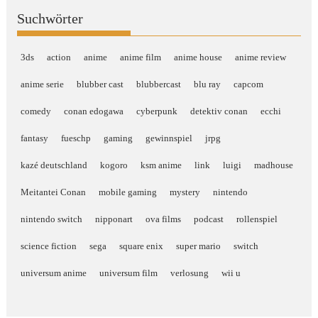
Suchwörter
3ds
action
anime
anime film
anime house
anime review
anime serie
blubber cast
blubbercast
blu ray
capcom
comedy
conan edogawa
cyberpunk
detektiv conan
ecchi
fantasy
fueschp
gaming
gewinnspiel
jrpg
kazé deutschland
kogoro
ksm anime
link
luigi
madhouse
Meitantei Conan
mobile gaming
mystery
nintendo
nintendo switch
nipponart
ova films
podcast
rollenspiel
science fiction
sega
square enix
super mario
switch
universum anime
universum film
verlosung
wii u