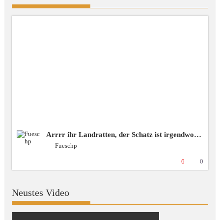
Arrrr ihr Landratten, der Schatz ist irgendwo da draussen! ❗️spende❗️blubbercast❗️Discord ❗️BSG [+18 GER]
Fueschp
6
0
Neustes Video