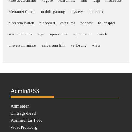
kazé deutschland
kogoro
ksm anime
link
luigi
madhouse
Meitantei Conan
mobile gaming
mystery
nintendo
nintendo switch
nipponart
ova films
podcast
rollenspiel
science fiction
sega
square enix
super mario
switch
universum anime
universum film
verlosung
wii u
Admin/RSS
Anmelden
Eintrags-Feed
Kommentar-Feed
WordPress.org