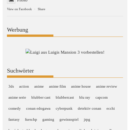
View on Facebook
·
Share
Werbung
Suchwörter
3ds
action
anime
anime film
anime house
anime review
anime serie
blubber cast
blubbercast
blu ray
capcom
comedy
conan edogawa
cyberpunk
detektiv conan
ecchi
fantasy
fueschp
gaming
gewinnspiel
jrpg