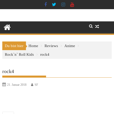
Skip
to
content
Du bist hier
Home
Reviews
Anime
Rock`n` Roll Kids
rock4
rock4
21. Januar 2018
SF