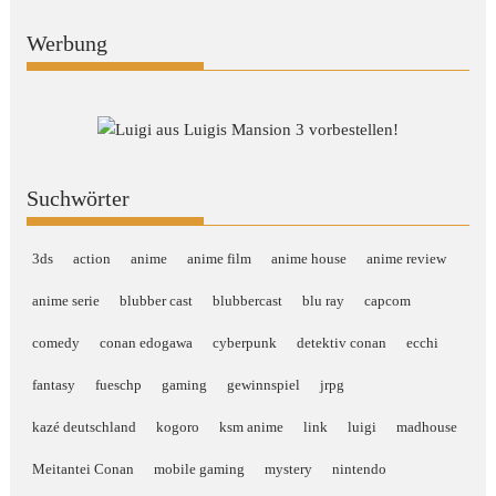
Werbung
Suchwörter
3ds
action
anime
anime film
anime house
anime review
anime serie
blubber cast
blubbercast
blu ray
capcom
comedy
conan edogawa
cyberpunk
detektiv conan
ecchi
fantasy
fueschp
gaming
gewinnspiel
jrpg
kazé deutschland
kogoro
ksm anime
link
luigi
madhouse
Meitantei Conan
mobile gaming
mystery
nintendo