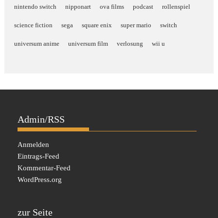
nintendo switch
nipponart
ova films
podcast
rollenspiel
science fiction
sega
square enix
super mario
switch
universum anime
universum film
verlosung
wii u
Admin/RSS
Anmelden
Eintrags-Feed
Kommentar-Feed
WordPress.org
zur Seite