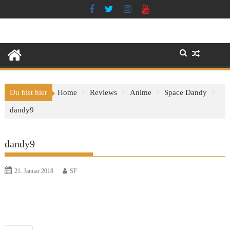
Skip
to
content
Du bist hier
Home
Reviews
Anime
Space Dandy
dandy9
dandy9
21. Januar 2018
SF