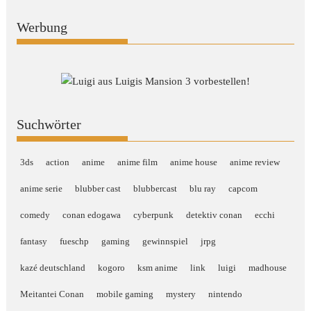
Werbung
Suchwörter
3ds
action
anime
anime film
anime house
anime review
anime serie
blubber cast
blubbercast
blu ray
capcom
comedy
conan edogawa
cyberpunk
detektiv conan
ecchi
fantasy
fueschp
gaming
gewinnspiel
jrpg
kazé deutschland
kogoro
ksm anime
link
luigi
madhouse
Meitantei Conan
mobile gaming
mystery
nintendo