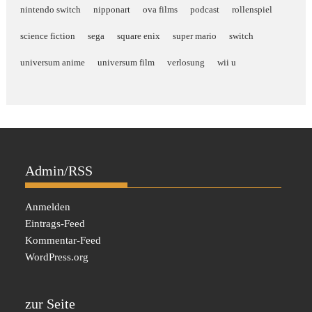
nintendo switch
nipponart
ova films
podcast
rollenspiel
science fiction
sega
square enix
super mario
switch
universum anime
universum film
verlosung
wii u
Admin/RSS
Anmelden
Eintrags-Feed
Kommentar-Feed
WordPress.org
zur Seite