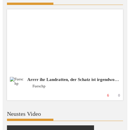
Arrrr ihr Landratten, der Schatz ist irgendwo da draussen! ❗️spende❗️blubbercast❗️Discord ❗️BSG [+18 GER]
Fueschp
6
0
Neustes Video