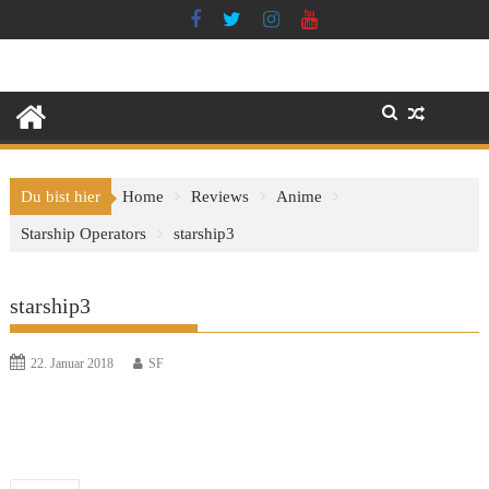
Skip
to
content
Du bist hier
Home
Reviews
Anime
Starship Operators
starship3
starship3
22. Januar 2018
SF