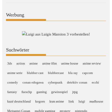
Werbung
Suchwörter
3ds
action
anime
anime film
anime house
anime review
anime serie
blubber cast
blubbercast
blu ray
capcom
comedy
conan edogawa
cyberpunk
detektiv conan
ecchi
fantasy
fueschp
gaming
gewinnspiel
jrpg
kazé deutschland
kogoro
ksm anime
link
luigi
madhouse
Meitantei Conan
mobile gaming
mystery
nintendo