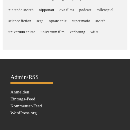
nintendo switch
nipponart
ova films
podcast
rollenspiel
science fiction
sega
square enix
super mario
switch
universum anime
universum film
verlosung
wii u
Admin/RSS
Anmelden
Eintrags-Feed
Kommentar-Feed
WordPress.org