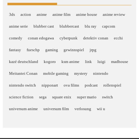
3ds
action
anime
anime film
anime house
anime review
anime serie
blubber cast
blubbercast
blu ray
capcom
comedy
conan edogawa
cyberpunk
detektiv conan
ecchi
fantasy
fueschp
gaming
gewinnspiel
jrpg
kazé deutschland
kogoro
ksm anime
link
luigi
madhouse
Meitantei Conan
mobile gaming
mystery
nintendo
nintendo switch
nipponart
ova films
podcast
rollenspiel
science fiction
sega
square enix
super mario
switch
universum anime
universum film
verlosung
wii u