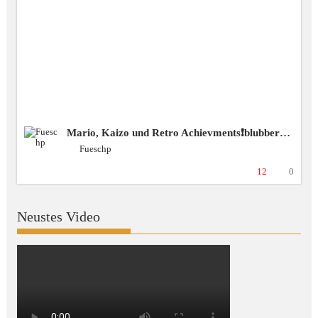
Mario, Kaizo und Retro Achievments❗️blubbercast❗️Discord ❗️BSG [+18 GER]
Fueschp
12
0
Neustes Video