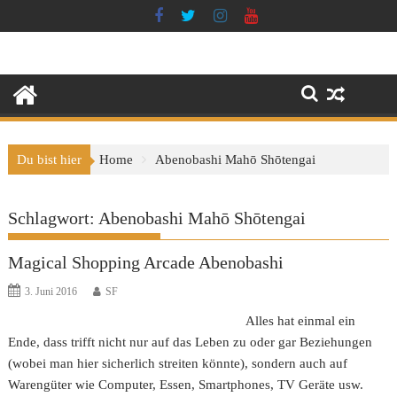
Skip
to
content
Du bist hier
Home
Abenobashi Mahō Shōtengai
Schlagwort:
Abenobashi Mahō Shōtengai
Magical Shopping Arcade Abenobashi
3. Juni 2016
SF
Alles hat einmal ein
Ende, dass trifft nicht nur auf das Leben zu oder gar Beziehungen
(wobei man hier sicherlich streiten könnte), sondern auch auf
Warengüter wie Computer, Essen, Smartphones, TV Geräte usw.