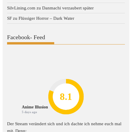
SilvLining.com
zu
Danmachi verzaubert später
SF
zu
Flüssiger Horror – Dark Water
Facebook- Feed
8.2
7.8
7.1
8.1
7
Anime Illusion
5 days ago
Der Stream verändert sich und ich dachte ich nehme euch mal
mit. Denn: