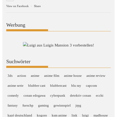
View on Facebook
·
Share
Werbung
Suchwörter
3ds
action
anime
anime film
anime house
anime review
anime serie
blubber cast
blubbercast
blu ray
capcom
comedy
conan edogawa
cyberpunk
detektiv conan
ecchi
fantasy
fueschp
gaming
gewinnspiel
jrpg
kazé deutschland
kogoro
ksm anime
link
luigi
madhouse