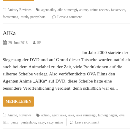
,
,
,
,
,
,
Anime
Reviews
agent aika
aika sumeragi
anime
anime review
fanservice
,
,
fortsetzung
mink
pantyshots
Leave a comment
AIKa
29. Juni 2018
SF
Im Jahr 2000 startete der
Siegeszug der DVD und auf Grund dieser Tatsache wurden natürlich
auch bei dem Animelabel zu der Zeit, viele Produktionen auf die
silberne Scheibe verlegt. Also veröffentlichte OVA Films den
Agenten Anime „AIKa“ auf DVD, diese Scheibe hatte eine
besondere Veröffentlichung verdient, denn schlißlich war es…
MEHR LESEN
,
,
,
,
,
,
Anime
Reviews
action
agent aika
aika
aika sumeragi
ludwig hagen
ova
,
,
,
,
film
panty
pantyshots
sexy
sexy anime
Leave a comment