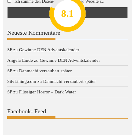
Ich stimme den Datenschutzregeln dieser Website zu
8.2
7.8
7.1
8.1
7
Neueste Kommentare
SF
zu
Gewinne DEN Adventskalender
Angela Emde
zu
Gewinne DEN Adventskalender
SF
zu
Danmachi verzaubert später
SilvLining.com
zu
Danmachi verzaubert später
SF
zu
Flüssiger Horror – Dark Water
Facebook- Feed