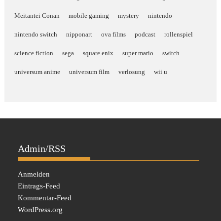
Meitantei Conan
mobile gaming
mystery
nintendo
nintendo switch
nipponart
ova films
podcast
rollenspiel
science fiction
sega
square enix
super mario
switch
universum anime
universum film
verlosung
wii u
Admin/RSS
Anmelden
Eintrags-Feed
Kommentar-Feed
WordPress.org