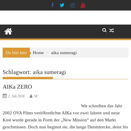
Skip
to
content
Du bist hier
Home
aika sumeragi
Schlagwort:
aika sumeragi
AIKa ZERO
2. Juli 2018
SF
Wir schreiben das Jahr
2002 OVA Films veröffentlichte AIKa vor zwei Jahren und neue
Kost wurde gerade in Form der „New Mission“ auf den Markt
geschmissen. Doch nun beginnt sie, die lange Durststrecke, denn bis