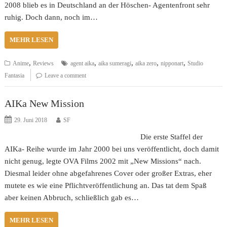
2008 blieb es in Deutschland an der Höschen- Agentenfront sehr
ruhig. Doch dann, noch im…
MEHR LESEN
,
,
,
,
,
Anime
Reviews
agent aika
aika sumeragi
aika zero
nipponart
Studio
Fantasia
Leave a comment
AIKa New Mission
29. Juni 2018
SF
Die erste Staffel der
AIKa- Reihe wurde im Jahr 2000 bei uns veröffentlicht, doch damit
nicht genug, legte OVA Films 2002 mit „New Missions“ nach.
Diesmal leider ohne abgefahrenes Cover oder großer Extras, eher
mutete es wie eine Pflichtveröffentlichung an. Das tat dem Spaß
aber keinen Abbruch, schließlich gab es…
MEHR LESEN