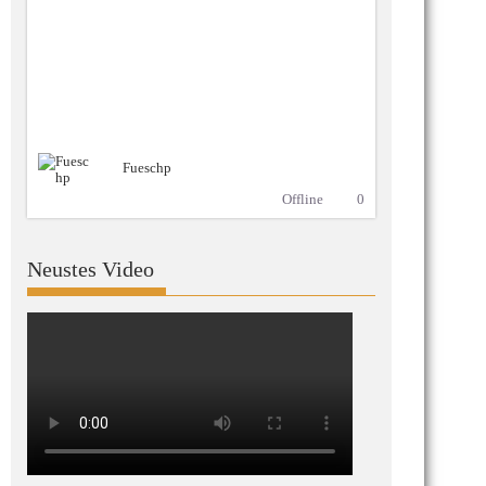
Fueschp
Offline
0
Neustes Video