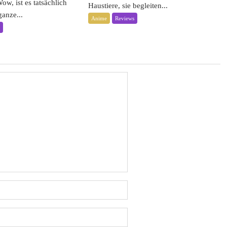
 ist es tatsächlich
Haustiere, sie begleiten...
anze...
Anime
Reviews
s