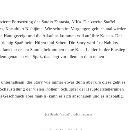
erte Fortsetzung des Studio Fantasia, AIKa. Die zweite Staffel
eins, Katsuhiko Nishijima. Wie schon im Vorgänger, geht es mal wieder
kte Haut gezeigt und die Aikafans kommen voll auf ihre Kosten. Der
t richtig Spaß beim Hören und Sehen. Die Story wird fast Nahtlos
Aikafans der ersten Stunde bekommen neue Kost. Leider ist der Einstieg
dem genau so viel Spaß, das liegt vor allem an dem neuen
und unterhaltsam, die Story wie immer etwas dünn aber um diese geht es
Schaustellung der vielen „tollen“ Schlüpfer der Hauptdarstellerinnen
ns Geschmack aber man(n) kann es sich anschauen und es ist spaßig.
(c) Bandai Visual/ Studio Fantasia