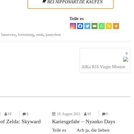
BEI NIPPONART.DE KAUFEN
Teile es
,
,
,
,
fanservice
fortsetzung
mink
pantyshots
AIKa R16 Virgin Mission
1
SF
0
19. August 2021
SF
0
of Zelda: Skyward
Kariesgefahr – Nyanko Days
Teile es Ach ja, die lieben