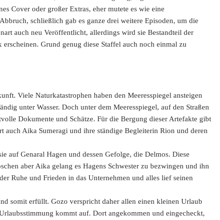
es Cover oder großer Extras, eher mutete es wie eine
 Abbruch, schließlich gab es ganze drei weitere Episoden, um die
art auch neu Veröffentlicht, allerdings wird sie Bestandteil der
x erscheinen. Grund genug diese Staffel auch noch einmal zu
Zukunft. Viele Naturkatastrophen haben den Meeresspiegel ansteigen
lständig unter Wasser. Doch unter dem Meeresspiegel, auf den Straßen
volle Dokumente und Schätze. Für die Bergung dieser Artefakte gibt
rt auch Aika Sumeragi und ihre ständige Begleiterin Rion und deren
en sie auf Genaral Hagen und dessen Gefolge, die Delmos. Diese
löschen aber Aika gelang es Hagens Schwester zu bezwingen und ihn
eder Ruhe und Frieden in das Unternehmen und alles lief seinen
d somit erfüllt. Gozo verspricht daher allen einen kleinen Urlaub
nd Urlaubsstimmung kommt auf. Dort angekommen und eingecheckt,