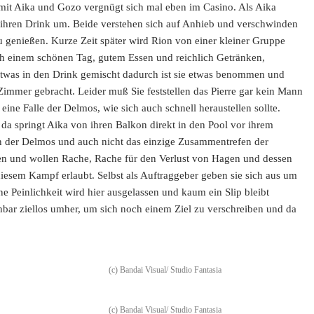
 mit Aika und Gozo vergnügt sich mal eben im Casino. Als Aika
r ihren Drink um. Beide verstehen sich auf Anhieb und verschwinden
u genießen. Kurze Zeit später wird Rion von einer kleiner Gruppe
h einem schönen Tag, gutem Essen und reichlich Getränken,
rde etwas in den Drink gemischt dadurch ist sie etwas benommen und
 Zimmer gebracht. Leider muß Sie feststellen das Pierre gar kein Mann
n eine Falle der Delmos, wie sich auch schnell heraustellen sollte.
da springt Aika von ihren Balkon direkt in den Pool vor ihrem
tion der Delmos und auch nicht das einzige Zusammentrefen der
en und wollen Rache, Rache für den Verlust von Hagen und dessen
n diesem Kampf erlaubt. Selbst als Auftraggeber geben sie sich aus um
Peinlichkeit wird hier ausgelassen und kaum ein Slip bleibt
nbar ziellos umher, um sich noch einem Ziel zu verschreiben und da
(c) Bandai Visual/ Studio Fantasia
(c) Bandai Visual/ Studio Fantasia