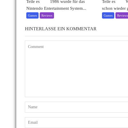
Teile es 1986 wurde für das
Teile es Wow,
Nintendo Entertainment System...
schon wieder g
Games
Reviews
Games
Review
HINTERLASSE EIN KOMMENTAR