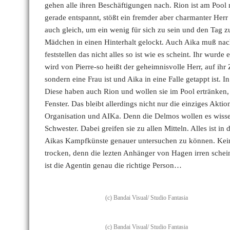
gehen alle ihren Beschäftigungen nach. Rion ist am Pool
gerade entspannt, stößt ein fremder aber charmanter Her
auch gleich, um ein wenig für sich zu sein und den Tag z
Mädchen in einen Hinterhalt gelockt. Auch Aika muß nac
feststellen das nicht alles so ist wie es scheint. Ihr wu
wird von Pierre-so heißt der geheimnisvolle Herr, auf ihr
sondern eine Frau ist und Aika in eine Falle getappt ist. I
Diese haben auch Rion und wollen sie im Pool ertränken, 
Fenster. Das bleibt allerdings nicht nur die einziges Ak
Organisation und AIKa. Denn die Delmos wollen es wiss
Schwester. Dabei greifen sie zu allen Mitteln. Alles ist i
Aikas Kampfkünste genauer untersuchen zu können. Keine 
trocken, denn die lezten Anhänger von Hagen irren schei
ist die Agentin genau die richtige Person…
(c) Bandai Visual/ Studio Fantasia
(c) Bandai Visual/ Studio Fantasia