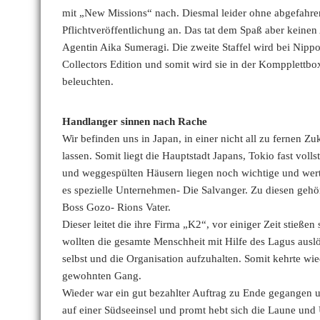
mit „New Missions“ nach. Diesmal leider ohne abgefahren
Pflichtveröffentlichung an. Das tat dem Spaß aber keinen
Agentin Aika Sumeragi. Die zweite Staffel wird bei Nippon
Collectors Edition und somit wird sie in der Kompplettbo
beleuchten.
Handlanger sinnen nach Rache
Wir befinden uns in Japan, in einer nicht all zu fernen 
lassen. Somit liegt die Hauptstadt Japans, Tokio fast vol
und weggespülten Häusern liegen noch wichtige und wert
es spezielle Unternehmen- Die Salvanger. Zu diesen gehö
Boss Gozo- Rions Vater.
Dieser leitet die ihre Firma „K2“, vor einiger Zeit stieß
wollten die gesamte Menschheit mit Hilfe des Lagus aus
selbst und die Organisation aufzuhalten. Somit kehrte wi
gewohnten Gang.
Wieder war ein gut bezahlter Auftrag zu Ende gegangen un
auf einer Südseeinsel und promt hebt sich die Laune u