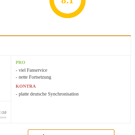
8.2
7.8
7.1
8.1
7
PRO
viel Fanservice
nette Fortsetzung
KONTRA
platte deutsche Synchronisation
1/10