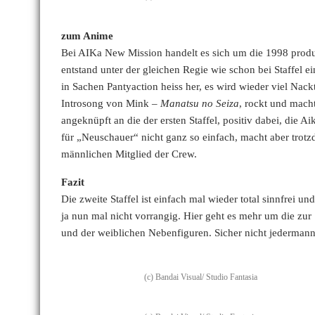
zum Anime
Bei AIKa New Mission handelt es sich um die 1998 produzi
entstand unter der gleichen Regie wie schon bei Staffel 
in Sachen Pantyaction heiss her, es wird wieder viel Nac
Introsong von Mink –
Manatsu no Seiza
, rockt und mach
angeknüpft an die der ersten Staffel, positiv dabei, die 
für „Neuschauer“ nicht ganz so einfach, macht aber trotz
männlichen Mitglied der Crew.
Fazit
Die zweite Staffel ist einfach mal wieder total sinnfrei 
ja nun mal nicht vorrangig. Hier geht es mehr um die zur 
und der weiblichen Nebenfiguren. Sicher nicht jederman
(c) Bandai Visual/ Studio Fantasia