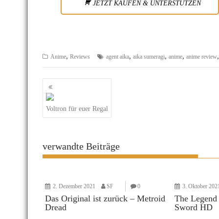
JETZT KAUFEN & UNTERSTÜTZEN
,
,
,
,
Anime
Reviews
agent aika
aika sumeragi
anime
anime review
Beitragsnavigation
Voltron für euer Regal
verwandte Beiträge
2. Dezember 2021
SF
0
3. Oktober 202
Das Original ist zurück – Metroid
The Legend 
Dread
Sword HD