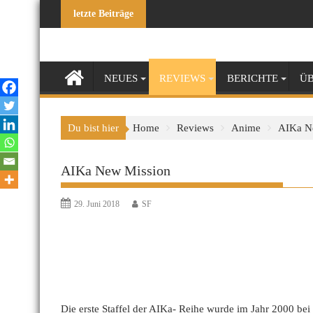
Skip
letzte Beiträge
to
content
NEUES
REVIEWS
BERICHTE
ÜB
Du bist hier
Home
Reviews
Anime
AIKa N
AIKa New Mission
29. Juni 2018
SF
Die erste Staffel der AIKa- Reihe wurde im Jahr 2000 bei