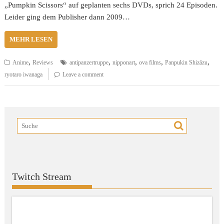
„Pumpkin Scissors“ auf geplanten sechs DVDs, sprich 24 Episoden.
Leider ging dem Publisher dann 2009…
MEHR LESEN
,
,
,
,
,
Anime
Reviews
antipanzertruppe
nipponart
ova films
Panpukin Shizāzu
ryotaro iwanaga
Leave a comment
Twitch Stream