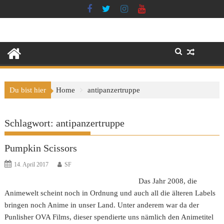
Skip
to
content
Du bist hier
Home
antipanzertruppe
Schlagwort:
antipanzertruppe
Pumpkin Scissors
14. April 2017
SF
Das Jahr 2008, die
Animewelt scheint noch in Ordnung und auch all die älteren Labels
bringen noch Anime in unser Land. Unter anderem war da der
Punlisher OVA Films, dieser spendierte uns nämlich den Animetitel