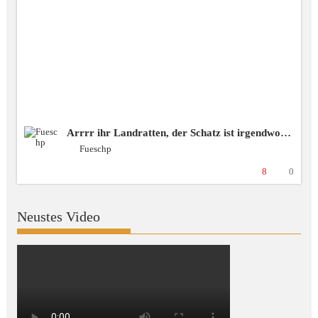
Arrrr ihr Landratten, der Schatz ist irgendwo da draussen! ❗️spende❗️blubbercast❗️Discord ❗️BSG [+18 GER]
Fueschp
8
0
Neustes Video