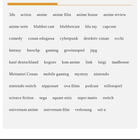
3ds
action
anime
anime film
anime house
anime review
anime serie
blubber cast
blubbercast
blu ray
capcom
comedy
conan edogawa
cyberpunk
detektiv conan
ecchi
fantasy
fueschp
gaming
gewinnspiel
jrpg
kazé deutschland
kogoro
ksm anime
link
luigi
madhouse
Meitantei Conan
mobile gaming
mystery
nintendo
nintendo switch
nipponart
ova films
podcast
rollenspiel
science fiction
sega
square enix
super mario
switch
universum anime
universum film
verlosung
wii u