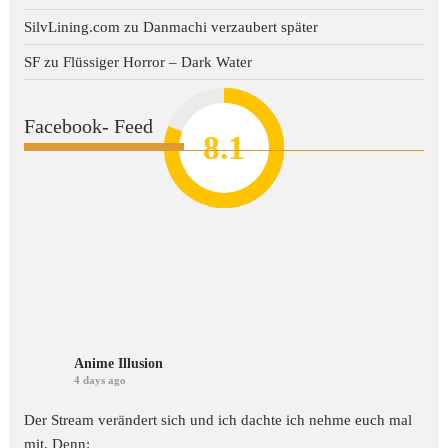
SilvLining.com
zu
Danmachi verzaubert später
SF
zu
Flüssiger Horror – Dark Water
Facebook- Feed
8.2
7.8
7.1
8.1
7
Anime Illusion
4 days ago
Der Stream verändert sich und ich dachte ich nehme euch mal
mit. Denn: