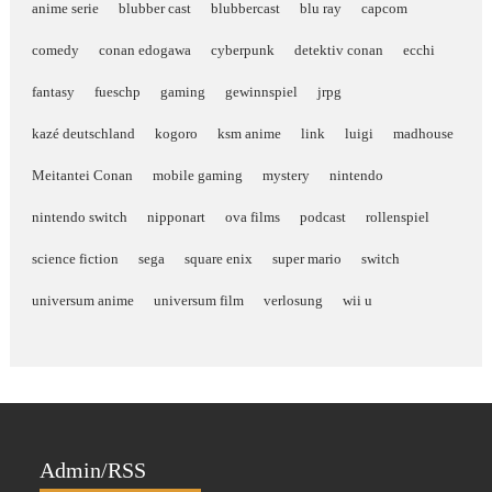
anime serie
blubber cast
blubbercast
blu ray
capcom
comedy
conan edogawa
cyberpunk
detektiv conan
ecchi
fantasy
fueschp
gaming
gewinnspiel
jrpg
kazé deutschland
kogoro
ksm anime
link
luigi
madhouse
Meitantei Conan
mobile gaming
mystery
nintendo
nintendo switch
nipponart
ova films
podcast
rollenspiel
science fiction
sega
square enix
super mario
switch
universum anime
universum film
verlosung
wii u
Admin/RSS