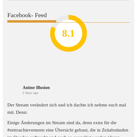
Facebook- Feed
8.2
7.8
7.1
8.1
7
Anime Illusion
2 days ago
Der Stream verändert sich und ich dachte ich nehme euch mal
mit. Denn:
Einige Änderungen im Stream sind da, denn extra für die
#retroachievements
eine Übersicht gebaut, die in Zeitabständen