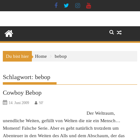
Skip
to
content
Du bist hier
Home
bebop
Schlagwort:
bebop
Cowboy Bebop
14. Juni 2009
SF
Der Weltraum,
unendliche Weiten, gefüllt von Welten die nie ein Mensch…
Moment! Falsche Serie. Aber es geht natürlich trotzdem um
Abenteuer in den Weiten des Alls und dem Abschaum, der das