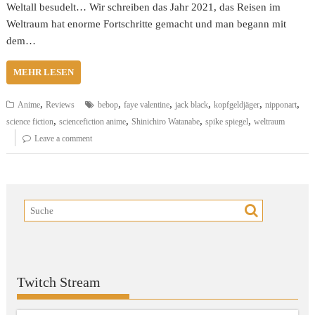
Weltall besudelt… Wir schreiben das Jahr 2021, das Reisen im
Weltraum hat enorme Fortschritte gemacht und man begann mit
dem…
MEHR LESEN
,
,
,
,
,
,
Anime
Reviews
bebop
faye valentine
jack black
kopfgeldjäger
nipponart
,
,
,
,
science fiction
sciencefiction anime
Shinichiro Watanabe
spike spiegel
weltraum
Leave a comment
Twitch Stream