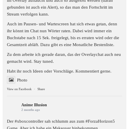
im Overlay auftaucht und auch so ausgelöst werden (daran
gebunden ist auch ein Alert), so das man den Fortschritt im
Stream verfolgen kann.
Auch im Pausen- und Wartescreen hat sich etwas getan, denn
ihr könnt im Chat nun Wörter raten. Dabei wird immer ein
Buchstabe nach 15 Sek. freigelegt, bis es erraten wird oder die
Gesamtzeit abläft. Dazu gibt es eine Monatliche Bestenliste.
Zu dem arbeite ich gerade daran, das der Overlaychat auch neu
gemacht wird. Stay tuned.
Habt ihr noch Ideen oder Vorschläge. Kommentiert gerne.
Photo
View on Facebook
·
Share
Anime Illusion
2 months ago
Der #xboxcontroller sah schlumm aus zum
#ForzaHorizon5
Game. Aber ich habe ein Makeover hinbekommen...